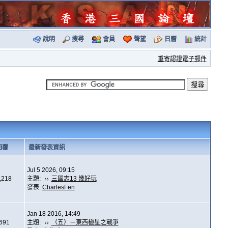
說明
搜尋
會員
聲望
日曆
統計
重寄認證電子郵件
回覆
最新發表資訊
Jul 5 2026, 09:15
,218
主題:
三國志13 幾好玩
發表:
CharlesFen
Jan 18 2016, 14:49
,691
主題:
（五）－東西極星之戰爭