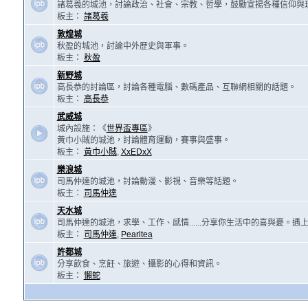
諸葛羲的城池，討論政治、社會、宗教、哲學，鼓勵宣揚各種信仰與
板主：
諸葛羲
敦煌城
秋盈的城池，討論中外歷史與軍事。
板主：
秋盈
新野城
高長恭的討論區，討論各種電腦、數碼產品、互聯網相關的話題。
板主：
高長恭
武威城
城內設施：《
世界盃專區
》
黃巾小賊的城池，討論體育運動，賽事與盛事。
板主：
黃巾小賊
,
XxEDxX
樂浪城
司馬仲達的城池，討論動漫、影視、音樂等話題。
板主：
司馬仲達
天水城
司馬仲達的城池，求學、工作、感情......分享你生活中的喜與憂。
板主：
司馬仲達
,
Pearltea
許都城
分享飲食、烹飪、旅遊、攝影的心得和資訊。
板主：
懶蛇