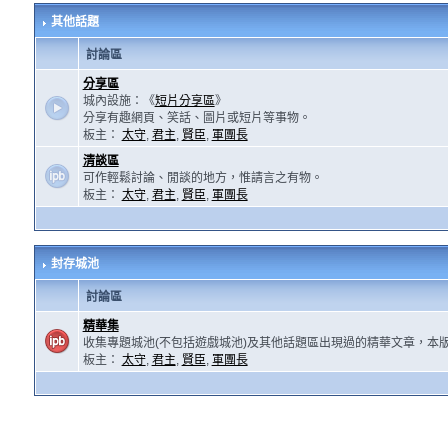
其他話題
討論區
分享區
城內設施：《
短片分享區
》
分享有趣網頁、笑話、圖片或短片等事物。
板主：
太守
,
君主
,
賢臣
,
軍團長
清談區
可作輕鬆討論、閒談的地方，惟請言之有物。
板主：
太守
,
君主
,
賢臣
,
軍團長
封存城池
討論區
精華集
收集專題城池(不包括遊戲城池)及其他話題區出現過的精華文章，本
板主：
太守
,
君主
,
賢臣
,
軍團長