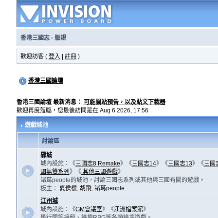
香港三國志
·
版規
歡迎訪客 (
登入
|
註冊
)
香港三國論壇
香港三國論壇 最新消息：
可能關站預告，以及貼文下載器
歡迎再度蒞臨，您最後訪問是在 Aug 6 2026, 17:56
遊戲城池
討論區
鄴城
城內設施：《
三國志8 Remake
》《
三國志14
》《
三國志13
》《
三國
國無雙系列
》《
其他三國遊戲
》
諸葛people的城池，討論三國志系列或其他與三國有關的遊戲。
板主：
夏侯櫻
,
胡飛
,
諸葛people
江州城
城內設施：《
GM會議室
》《
江洲檔案館
》
舉行問答接龍、論壇RPG等各類論壇遊戲。