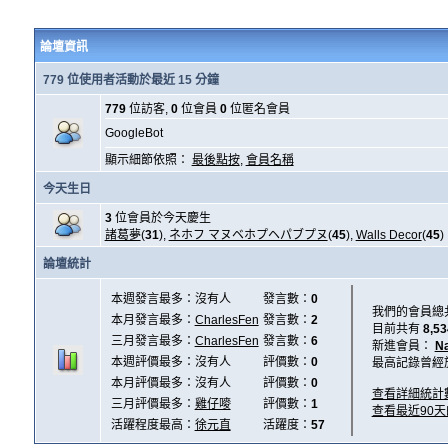
論壇資訊
779 位使用者活動於最近 15 分鐘
779
位訪客,
0
位會員
0
位匿名會員
GoogleBot
顯示細節依照：
最後點按
,
會員名稱
今天生日
3
位會員於今天慶生
諸葛夢
(
31
),
ネホフ マヌベホプヘパブプヌ
(
45
),
Walls Decor
(
45
)
論壇統計
本週發言最多：沒有人
發言數：
0
我們的會員總
本月發言最多：
CharlesFen
發言數：
2
目前共有
8,53
三月發言最多：
CharlesFen
發言數：
6
新進會員：
N
本週評價最多：沒有人
評價數：
0
最高記錄曾經
本月評價最多：沒有人
評價數：
0
查看詳細統計
三月評價最多：
雞仔嘜
評價數：
1
查看最近90
活躍程度最高：
徐元直
活躍度：
57