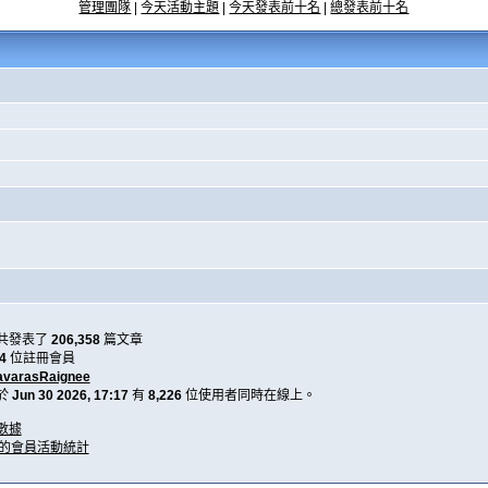
管理團隊
|
今天活動主題
|
今天發表前十名
|
總發表前十名
共發表了
206,358
篇文章
4
位註冊會員
avarasRaignee
於
Jun 30 2026, 17:17
有
8,226
位使用者同時在線上。
數據
天的會員活動統計