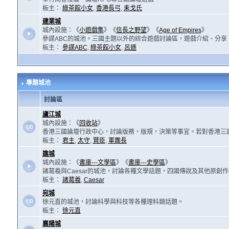
板主：
綠茶館小女
,
香港長弓
,
耒戈氏
建業城
城內設施：《
小遊戲集
》《
信長之野望
》《
Age of Empires
》
參謀ABC的城池。三國主題以外的綜合遊戲討論區，遊戲介紹、分享
板主：
參謀ABC
,
綠茶館小女
,
呂遜
專題城池
討論區
廬江城
城內設施：《
回收站
》
香港三國論壇行政中心，討論版務，版規，決策等事宜。若對香港三
板主：
君主
,
太守
,
賢臣
,
軍團長
譙城
城內設施：《
書庫---文學區
》《
書庫---史學區
》
諸葛羲與Caesar的城池，討論各種文學話題，四國傳說及其他原創
板主：
諸葛羲
,
Caesar
宛城
徐元直的城池，討論科學與科技等各種理科類話題。
板主：
徐元直
襄陽城