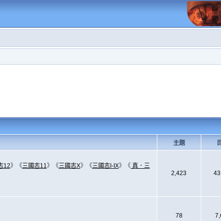
主題
志12
》《
三國志11
》《
三國志X
》《
三國志I-IX
》《
真．三
2,423
43
78
7