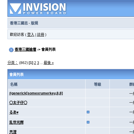
香港三國志
·
版規
歡迎訪客 (
登入
|
註冊
)
香港三國論壇
-> 會員列表
分頁：
(862)
[1]
2
3
...
最後 »
會員列表
名稱
等級
群
#generick[somexrumerkey,8,8]
一
〇太子仔〇
一
るあ♥
一
乱世光辉
一
兲漟
一