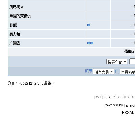
凤鸣闲人
一
单翅的天使ylj
一
卧龍
一
奥力给
一
广翔公
一
僅顯
顯示
由
分頁：
(862)
[1]
2
3
...
最後 »
[ Script Execution time:
Powered by
Invisi
HKSAN.