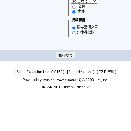
之前
之後
搜尋哪裡
搜尋整個文章
只搜尋標題
[ Script Execution time: 0.0152 ] [ 8 queries used ] [ GZIP 啟用 ]
Powered by
(U) © 2003
Invision Power Board
IPS, Inc.
HKSAN.NET Custom Edition v3