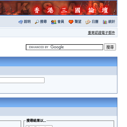
說明
搜尋
會員
聲望
日曆
統計
重寄認證電子郵件
搜尋結果以...