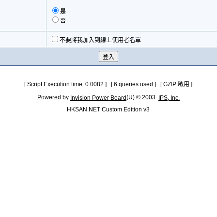
是
否
不要將我加入到線上使用者名單
[ Script Execution time: 0.0082 ] [ 6 queries used ] [ GZIP 啟用 ]
Powered by
(U) © 2003
Invision Power Board
IPS, Inc.
HKSAN.NET Custom Edition v3