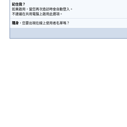
記住我？
如果啟用，當您再次造訪時會自動登入。
不建議在共用電腦上啟用此選項。
隱身
，您要出現在線上使用者名單嗎？