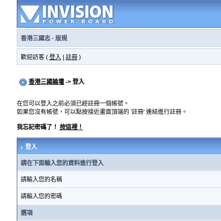
香港三國志
·
版規
歡迎訪客 (
登入
|
註冊
)
香港三國論壇
-> 登入
在您可以登入之前必須已經註冊一個帳號。
如果您沒有帳號，可以點按接近畫面頂端的 '註冊' 連結進行註冊。
我忘記密碼了！
按這裡！
登入
請在下面輸入您的資料進行登入
請輸入您的名稱
請輸入您的密碼
選項