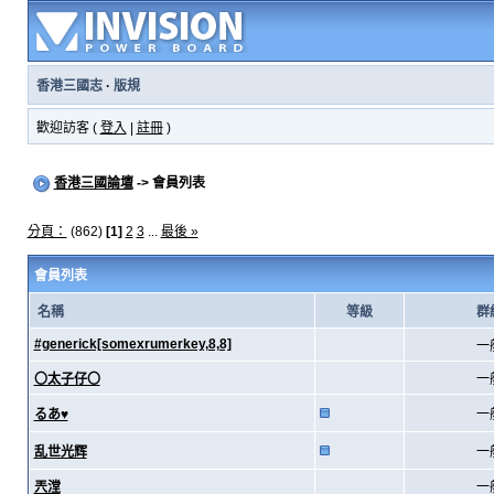
香港三國志
·
版規
歡迎訪客 (
登入
|
註冊
)
香港三國論壇
-> 會員列表
分頁：
(862)
[1]
2
3
...
最後 »
會員列表
名稱
等級
群
#generick[somexrumerkey,8,8]
一
〇太子仔〇
一
るあ♥
一
乱世光辉
一
兲漟
一