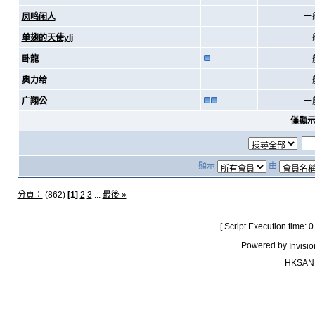
凤鸣闲人
一
单翅的天使ylj
一
卧龍
一
奥力给
一
广翔公
一
僅顯
顯示
由
分頁：
(862)
[1]
2
3
...
最後 »
[ Script Execution time:
Powered by
Invisi
HKSAN.