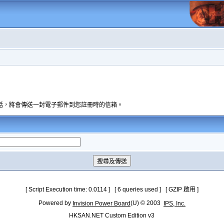
話，將會傳送一封電子郵件到您註冊時的信箱。
[ Script Execution time: 0.0114 ] [ 6 queries used ] [ GZIP 啟用 ]
Powered by
(U) © 2003
Invision Power Board
IPS, Inc.
HKSAN.NET Custom Edition v3