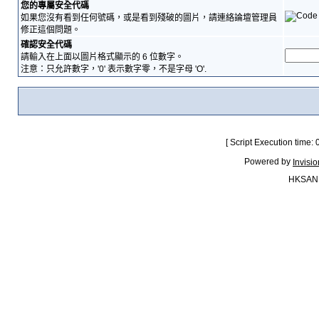
您的專屬安全代碼
如果您沒有看到任何號碼，或是看到殘破的圖片，請連絡論壇管理員
修正這個問題。
確認安全代碼
請輸入在上面以圖片格式顯示的 6 位數字。
注意：只允許數字，'0' 表示數字零，不是字母 'O'.
[ Script Execution time:
Powered by
Invisi
HKSAN.