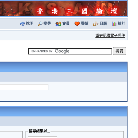
說明
搜尋
會員
聲望
日曆
統計
重寄認證電子郵件
搜尋結果以...