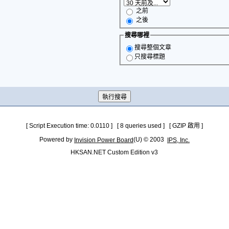
之前
之後
搜尋哪裡
搜尋整個文章
只搜尋標題
[ Script Execution time: 0.0110 ] [ 8 queries used ] [ GZIP 啟用 ]
Powered by
(U) © 2003
Invision Power Board
IPS, Inc.
HKSAN.NET Custom Edition v3