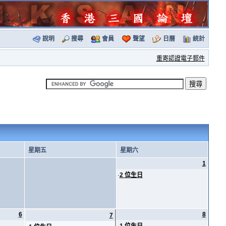
說明
搜尋
會員
聲望
日曆
統計
重寄認證電子郵件
星期五
星期六
1
·
2 位生日
6
8
7