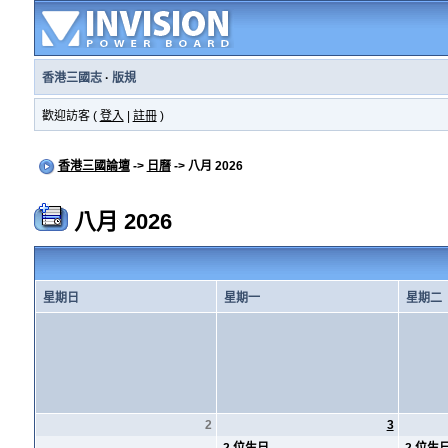
香港三國志
·
版規
歡迎訪客 (
登入
|
註冊
)
香港三國論壇
->
日曆
-> 八月 2026
八月 2026
星期日
星期一
星期二
2
3