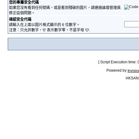
您的專屬安全代碼
如果您沒有看到任何號碼，或是看到殘破的圖片，請連絡論壇管理員
修正這個問題。
確認安全代碼
請輸入在上面以圖片格式顯示的 6 位數字。
注意：只允許數字，'0' 表示數字零，不是字母 'O'.
[ Script Execution time:
Powered by
Invisi
HKSAN.