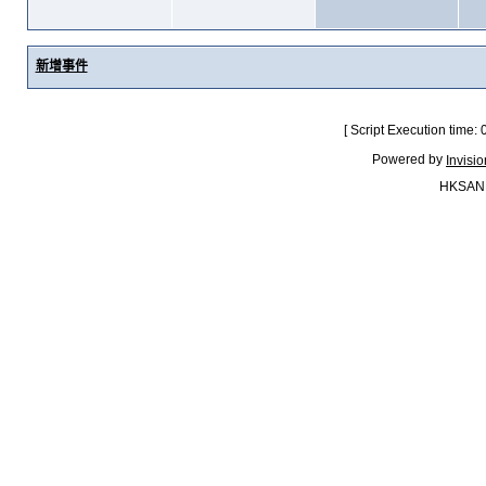
新增事件
[ Script Execution time:
Powered by
Invisi
HKSAN.