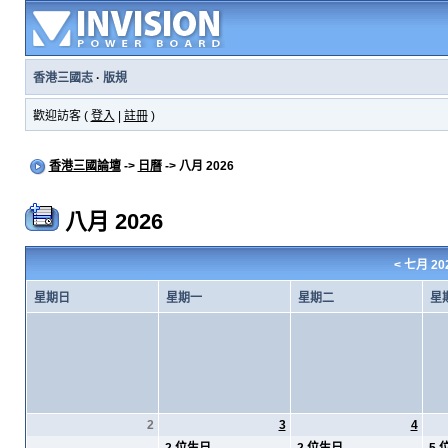
香港三國志
·
版規
歡迎訪客 (
登入
|
註冊
)
香港三國論壇
->
日曆
-> 八月 2026
八月 2026
<
七月 20
星期日
星期一
星期二
星
2
3
4