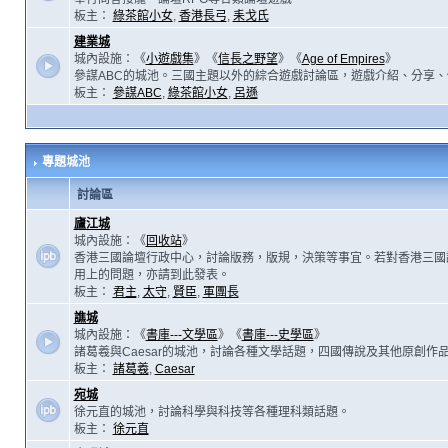
板主：
綠茶館小女
,
香港長弓
,
耒戈氏
建業城
城內設施：《
小遊戲集
》《
信長之野望
》《
Age of Empires
》
參謀ABC的城池。三國主題以外的綜合遊戲討論區，遊戲介紹、分享、
板主：
參謀ABC
,
綠茶館小女
,
呂遜
專題城池
討論區
廬江城
城內設施：《
回收站
》
香港三國論壇行政中心，討論版務，版規，決策等事宜。若對香港三國
用上的問題，亦請到此發表。
板主：
君主
,
太守
,
賢臣
,
軍團長
譙城
城內設施：《
書庫---文學區
》《
書庫---史學區
》
諸葛羲與Caesar的城池，討論各種文學話題，四國傳說及其他原創作
板主：
諸葛羲
,
Caesar
宛城
徐元直的城池，討論科學與科技等各種理科類話題。
板主：
徐元直