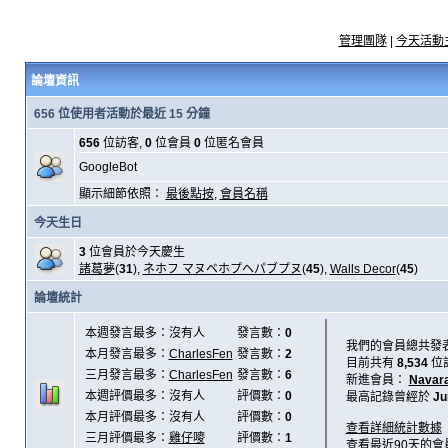
管理團隊
|
今天活動
論壇資訊
656 位使用者活動於最近 15 分鐘
656
位訪客,
0
位會員
0
位匿名會員
GoogleBot
顯示細節依照：
最後點按
,
會員名稱
今天生日
3
位會員於今天慶生
諸葛夢
(
31
),
ネホフ マヌベホプヘパブプヌ
(
45
),
Walls Decor
(
45
)
論壇統計
本週發言最多：沒有人
發言數：
0
我們的會員總共發
本月發言最多：
CharlesFen
發言數：
2
目前共有
8,534
位
三月發言最多：
CharlesFen
發言數：
6
新進會員：
Navar
本週評價最多：沒有人
評價數：
0
最高記錄曾經於
Ju
本月評價最多：沒有人
評價數：
0
查看詳細統計數據
三月評價最多：
雞仔嘜
評價數：
1
查看最近90天的會