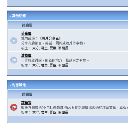
其他話題
討論區
分享區
城內設施：《
短片分享區
》
分享有趣網頁、笑話、圖片或短片等事物。
板主：
太守
,
君主
,
賢臣
,
軍團長
清談區
可作輕鬆討論、閒談的地方，惟請言之有物。
板主：
太守
,
君主
,
賢臣
,
軍團長
封存城池
討論區
精華集
收集專題城池(不包括遊戲城池)及其他話題區出現過的精華文章，本版
板主：
太守
,
君主
,
賢臣
,
軍團長