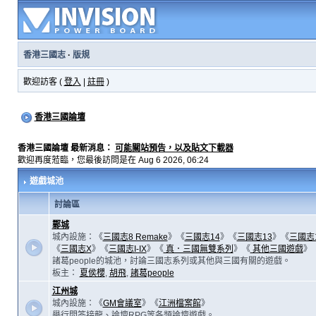
香港三國志
·
版規
歡迎訪客 (
登入
|
註冊
)
香港三國論壇
香港三國論壇 最新消息：
可能關站預告，以及貼文下載器
歡迎再度蒞臨，您最後訪問是在 Aug 6 2026, 06:24
遊戲城池
討論區
鄴城
城內設施：《
三國志8 Remake
》《
三國志14
》《
三國志13
》《
三國志
《
三國志X
》《
三國志I-IX
》《
真．三國無雙系列
》《
其他三國遊戲
》
諸葛people的城池，討論三國志系列或其他與三國有關的遊戲。
板主：
夏侯櫻
,
胡飛
,
諸葛people
江州城
城內設施：《
GM會議室
》《
江洲檔案館
》
舉行問答接龍、論壇RPG等各類論壇遊戲。