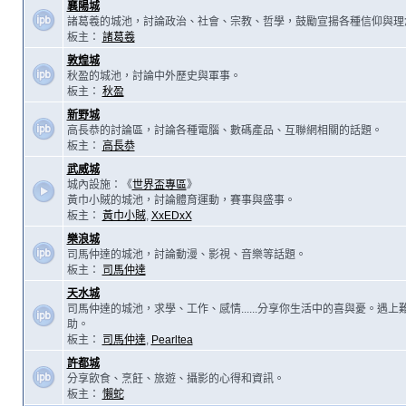
襄陽城
諸葛羲的城池，討論政治、社會、宗教、哲學，鼓勵宣揚各種信仰與理
板主：
諸葛羲
敦煌城
秋盈的城池，討論中外歷史與軍事。
板主：
秋盈
新野城
高長恭的討論區，討論各種電腦、數碼產品、互聯網相關的話題。
板主：
高長恭
武威城
城內設施：《
世界盃專區
》
黃巾小賊的城池，討論體育運動，賽事與盛事。
板主：
黃巾小賊
,
XxEDxX
樂浪城
司馬仲達的城池，討論動漫、影視、音樂等話題。
板主：
司馬仲達
天水城
司馬仲達的城池，求學、工作、感情......分享你生活中的喜與憂。遇
助。
板主：
司馬仲達
,
Pearltea
許都城
分享飲食、烹飪、旅遊、攝影的心得和資訊。
板主：
懶蛇