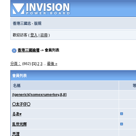
香港三國志
·
版規
歡迎訪客 (
登入
|
註冊
)
香港三國論壇
-> 會員列表
分頁：
(862)
[1]
2
3
...
最後 »
會員列表
名稱
#generick[somexrumerkey,8,8]
〇太子仔〇
るあ♥
乱世光辉
兲漟