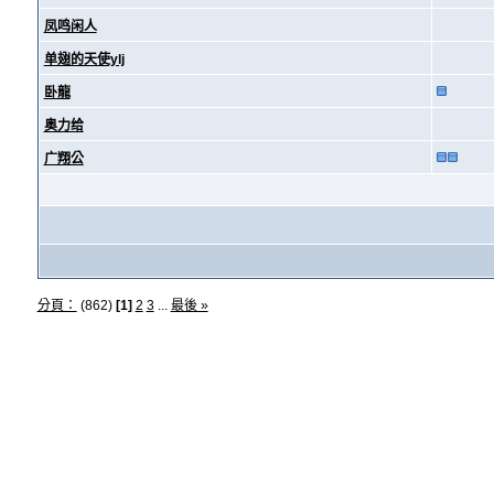
凤鸣闲人
单翅的天使ylj
卧龍
奥力给
广翔公
分頁：
(862)
[1]
2
3
...
最後 »