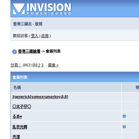
香港三國志
·
版規
歡迎訪客 (
登入
|
註冊
)
香港三國論壇
-> 會員列表
分頁：
(862)
[1]
2
3
...
最後 »
會員列表
名稱
#generick[somexrumerkey,8,8]
〇太子仔〇
るあ♥
乱世光辉
兲漟