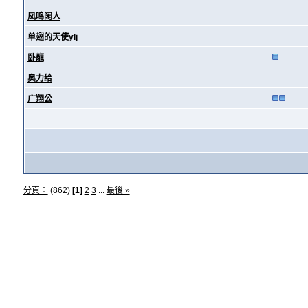
凤鸣闲人
单翅的天使ylj
卧龍
奥力给
广翔公
分頁：
(862)
[1]
2
3
...
最後 »