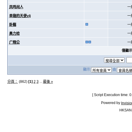
凤鸣闲人
一
单翅的天使ylj
一
卧龍
一
奥力给
一
广翔公
一
僅顯
顯示
由
分頁：
(862)
[1]
2
3
...
最後 »
[ Script Execution time:
Powered by
Invisi
HKSAN.