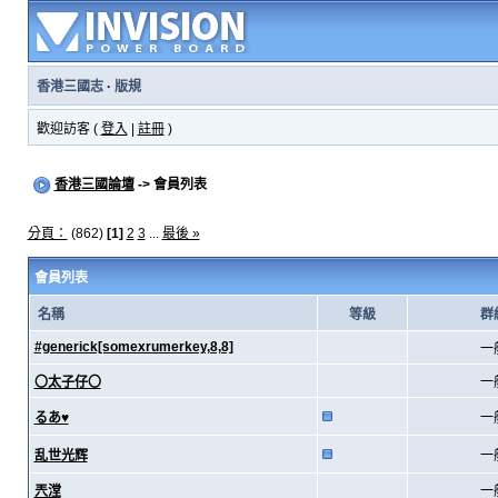
香港三國志
·
版規
歡迎訪客 (
登入
|
註冊
)
香港三國論壇
-> 會員列表
分頁：
(862)
[1]
2
3
...
最後 »
會員列表
名稱
等級
群
#generick[somexrumerkey,8,8]
一
〇太子仔〇
一
るあ♥
一
乱世光辉
一
兲漟
一