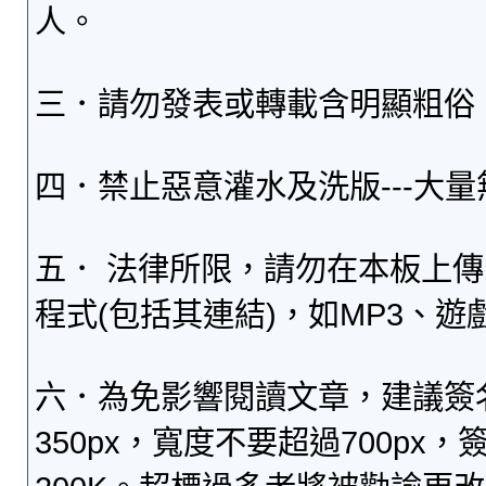
人。
三．請勿發表或轉載含明顯粗俗
四．禁止惡意灌水及洗版---大
五． 法律所限，請勿在本板上
程式(包括其連結)，如MP3、遊
六．為免影響閱讀文章，建議簽
350px，寬度不要超過700p