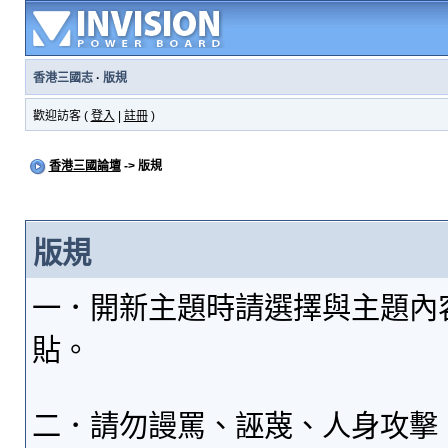
香港三國志
·
版規
歡迎訪客 (
登入
|
註冊
)
香港三國論壇
-> 版規
版規
一．開新主題時請選擇與主題內
貼。
二．請勿謾罵、誣蔑、人身攻擊