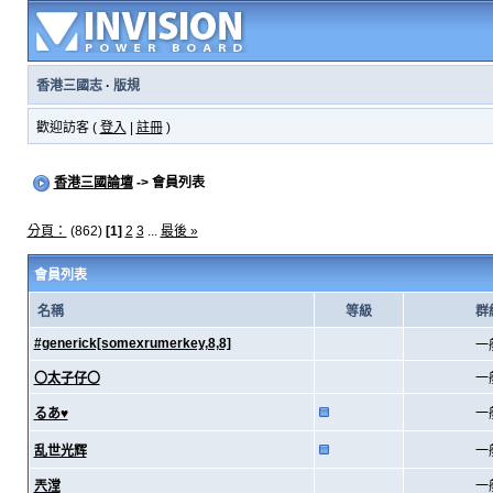
香港三國志
·
版規
歡迎訪客 (
登入
|
註冊
)
香港三國論壇
-> 會員列表
分頁：
(862)
[1]
2
3
...
最後 »
會員列表
名稱
等級
群
#generick[somexrumerkey,8,8]
一
〇太子仔〇
一
るあ♥
一
乱世光辉
一
兲漟
一