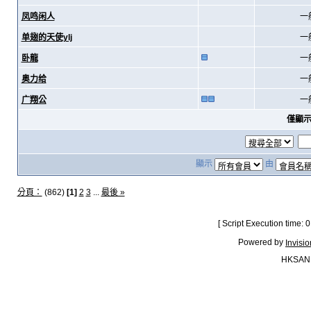
凤鸣闲人
一
单翅的天使ylj
一
卧龍
一
奥力给
一
广翔公
一
僅顯
顯示
由
分頁：
(862)
[1]
2
3
...
最後 »
[ Script Execution time:
Powered by
Invisi
HKSAN.