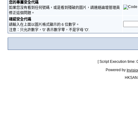
您的專屬安全代碼
如果您沒有看到任何號碼，或是看到殘破的圖片，請連絡論壇管理員
修正這個問題。
確認安全代碼
請輸入在上面以圖片格式顯示的 6 位數字。
注意：只允許數字，'0' 表示數字零，不是字母 'O'.
[ Script Execution time:
Powered by
Invisi
HKSAN.