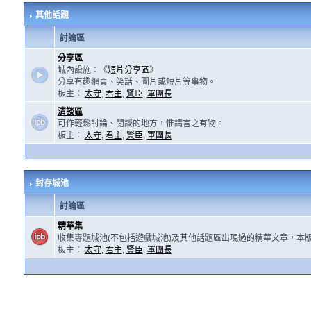
其他話題
討論區
分享區
城內設施：《
短片分享區
》
分享有趣網頁、笑話、圖片或短片等事物。
板主：
太守
,
君主
,
賢臣
,
軍團長
清談區
可作輕鬆討論、閒談的地方，惟請言之有物。
板主：
太守
,
君主
,
賢臣
,
軍團長
封存城池
討論區
精華集
收集專題城池(不包括遊戲城池)及其他話題區出現過的精華文章，本
板主：
太守
,
君主
,
賢臣
,
軍團長