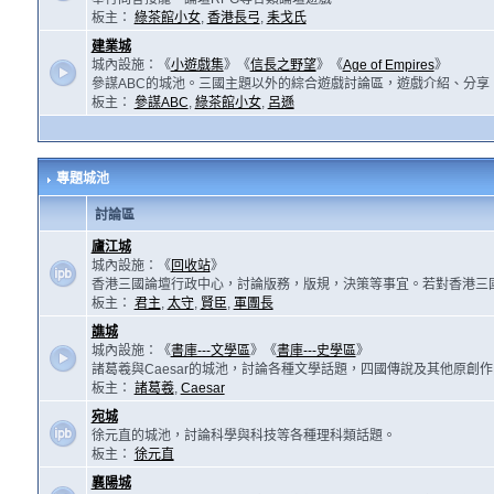
板主：
綠茶館小女
,
香港長弓
,
耒戈氏
建業城
城內設施：《
小遊戲集
》《
信長之野望
》《
Age of Empires
》
參謀ABC的城池。三國主題以外的綜合遊戲討論區，遊戲介紹、分享
板主：
參謀ABC
,
綠茶館小女
,
呂遜
專題城池
討論區
廬江城
城內設施：《
回收站
》
香港三國論壇行政中心，討論版務，版規，決策等事宜。若對香港三
板主：
君主
,
太守
,
賢臣
,
軍團長
譙城
城內設施：《
書庫---文學區
》《
書庫---史學區
》
諸葛羲與Caesar的城池，討論各種文學話題，四國傳說及其他原創
板主：
諸葛羲
,
Caesar
宛城
徐元直的城池，討論科學與科技等各種理科類話題。
板主：
徐元直
襄陽城