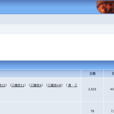
主題
志12
》《
三國志11
》《
三國志X
》《
三國志I-IX
》《
真．三
2,423
43
78
7