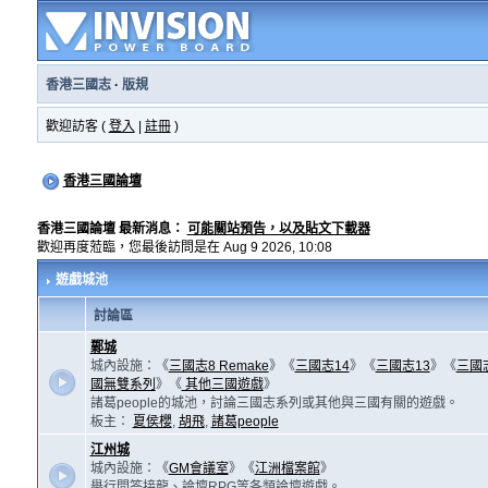
香港三國志
·
版規
歡迎訪客 (
登入
|
註冊
)
香港三國論壇
香港三國論壇 最新消息：
可能關站預告，以及貼文下載器
歡迎再度蒞臨，您最後訪問是在 Aug 9 2026, 10:08
遊戲城池
討論區
鄴城
城內設施：《
三國志8 Remake
》《
三國志14
》《
三國志13
》《
三國
國無雙系列
》《
其他三國遊戲
》
諸葛people的城池，討論三國志系列或其他與三國有關的遊戲。
板主：
夏侯櫻
,
胡飛
,
諸葛people
江州城
城內設施：《
GM會議室
》《
江洲檔案館
》
舉行問答接龍、論壇RPG等各類論壇遊戲。