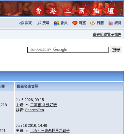
說明
搜尋
會員
聲望
日曆
統計
重寄認證電子郵件
回覆
最新發表資訊
Jul 5 2026, 09:15
,218
主題:
三國志13 幾好玩
發表:
CharlesFen
Jan 18 2016, 14:49
,691
主題:
（五）－東西極星之戰爭