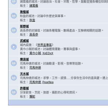
諸葛羲的城池，討論政治、社會、宗教、哲學，鼓勵宣揚各種信仰與
板主：
諸葛羲
敦煌城
秋盈的城池，討論中外歷史與軍事。
板主：
秋盈
新野城
高長恭的討論區，討論各種電腦、數碼產品、互聯網相關的話題。
板主：
高長恭
武威城
城內設施：《
世界盃專區
》
黃巾小賊的城池，討論體育運動，賽事與盛事。
板主：
黃巾小賊
,
XxEDxX
樂浪城
司馬仲達的城池，討論動漫、影視、音樂等話題。
板主：
司馬仲達
天水城
司馬仲達的城池，求學、工作、感情......分享你生活中的喜與憂。
板主：
司馬仲達
,
Pearltea
許都城
分享飲食、烹飪、旅遊、攝影的心得和資訊。
板主：
懶蛇