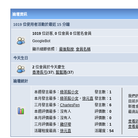
論壇資訊
1019 位使用者活動於最近 15 分鐘
1019
位訪客,
0
位會員
0
位匿名會員
GoogleBot
顯示細節依照：
最後點按
,
會員名稱
今天生日
2
位會員於今天慶生
香港長弓
(
37
),
藍藍路
(
37
)
論壇統計
本週發言最多：
綠茶館小女
發言數：
1
我們
本月發言最多：
綠茶館小女
，
徐元直
發言數：
1
目前
三月發言最多：
CharlesFen
發言數：
6
新進
本週評價最多：沒有人
評價數：
0
最高
本月評價最多：沒有人
評價數：
0
查看
三月評價最多：
雞仔嘜
評價數：
1
查看
活躍程度最高：
徐元直
活躍度：
54