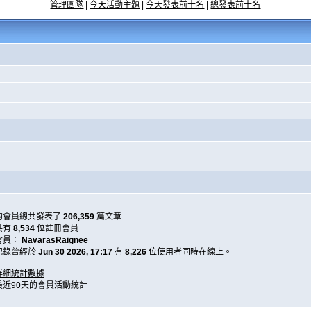
管理團隊
|
今天活動主題
|
今天發表前十名
|
總發表前十名
的會員總共發表了
206,359
篇文章
共有
8,534
位註冊會員
會員：
NavarasRaignee
記錄曾經於
Jun 30 2026, 17:17
有
8,226
位使用者同時在線上。
詳細統計數據
最近90天的會員活動統計