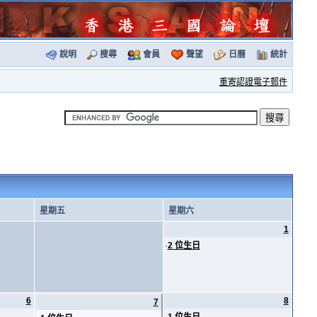
說明
搜尋
會員
聲望
日曆
統計
重寄認證電子郵件
星期五
星期六
1
·
2 位生日
6
8
7