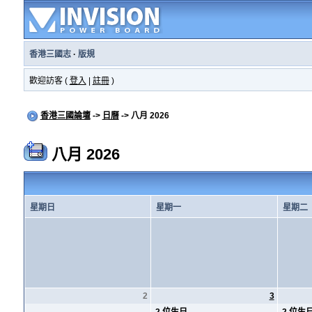
香港三國志
·
版規
歡迎訪客 (
登入
|
註冊
)
香港三國論壇
->
日曆
-> 八月 2026
八月 2026
星期日
星期一
星期二
2
3