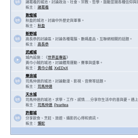
諸葛羲的城池，討論政治、社會、宗教、哲學，鼓勵宣揚各種信仰與
板主：
諸葛羲
敦煌城
秋盈的城池，討論中外歷史與軍事。
板主：
秋盈
新野城
高長恭的討論區，討論各種電腦、數碼產品、互聯網相關的話題。
板主：
高長恭
武威城
城內設施：《
世界盃專區
》
黃巾小賊的城池，討論體育運動，賽事與盛事。
板主：
黃巾小賊
,
XxEDxX
樂浪城
司馬仲達的城池，討論動漫、影視、音樂等話題。
板主：
司馬仲達
天水城
司馬仲達的城池，求學、工作、感情......分享你生活中的喜與憂。
板主：
司馬仲達
,
Pearltea
許都城
分享飲食、烹飪、旅遊、攝影的心得和資訊。
板主：
懶蛇