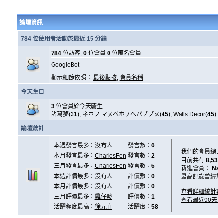
論壇資訊
784 位使用者活動於最近 15 分鐘
784
位訪客,
0
位會員
0
位匿名會員
GoogleBot
顯示細節依照：
最後點按
,
會員名稱
今天生日
3
位會員於今天慶生
諸葛夢
(
31
),
ネホフ マヌベホプヘパブプヌ
(
45
),
Walls Decor
(
45
)
論壇統計
本週發言最多：沒有人
發言數：
0
我們的會員總
本月發言最多：
CharlesFen
發言數：
2
目前共有
8,53
三月發言最多：
CharlesFen
發言數：
6
新進會員：
N
本週評價最多：沒有人
評價數：
0
最高記錄曾經
本月評價最多：沒有人
評價數：
0
查看詳細統計
三月評價最多：
雞仔嘜
評價數：
1
查看最近90
活躍程度最高：
徐元直
活躍度：
58