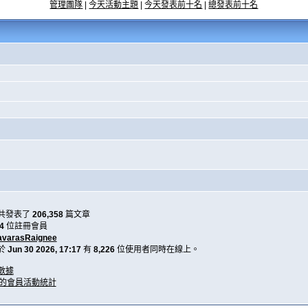
管理團隊
|
今天活動主題
|
今天發表前十名
|
總發表前十名
共發表了
206,358
篇文章
4
位註冊會員
avarasRaignee
於
Jun 30 2026, 17:17
有
8,226
位使用者同時在線上。
數據
天的會員活動統計