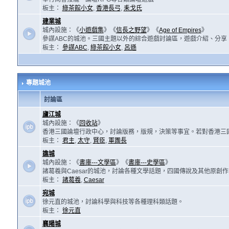
板主：
綠茶館小女
,
香港長弓
,
耒戈氏
建業城
城內設施：《
小遊戲集
》《
信長之野望
》《
Age of Empires
》
參謀ABC的城池。三國主題以外的綜合遊戲討論區，遊戲介紹、分享
板主：
參謀ABC
,
綠茶館小女
,
呂遜
專題城池
討論區
廬江城
城內設施：《
回收站
》
香港三國論壇行政中心，討論版務，版規，決策等事宜。若對香港三
板主：
君主
,
太守
,
賢臣
,
軍團長
譙城
城內設施：《
書庫---文學區
》《
書庫---史學區
》
諸葛羲與Caesar的城池，討論各種文學話題，四國傳說及其他原創
板主：
諸葛羲
,
Caesar
宛城
徐元直的城池，討論科學與科技等各種理科類話題。
板主：
徐元直
襄陽城