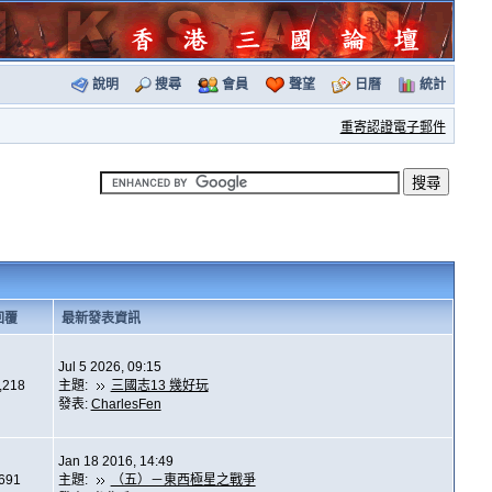
說明
搜尋
會員
聲望
日曆
統計
重寄認證電子郵件
回覆
最新發表資訊
Jul 5 2026, 09:15
,218
主題:
三國志13 幾好玩
發表:
CharlesFen
Jan 18 2016, 14:49
,691
主題:
（五）－東西極星之戰爭