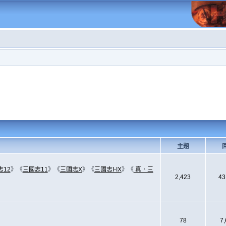
主題
志12
》《
三國志11
》《
三國志X
》《
三國志I-IX
》《
真．三
2,423
43
78
7