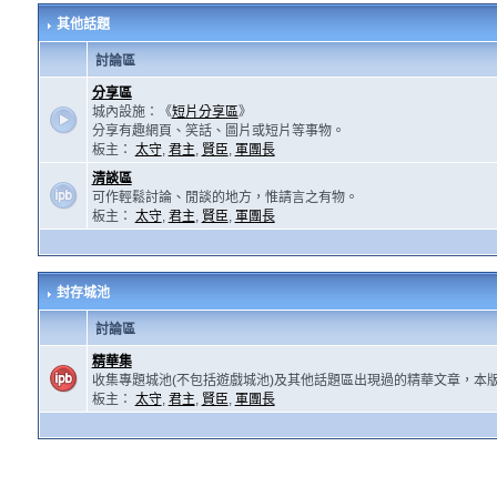
其他話題
討論區
分享區
城內設施：《
短片分享區
》
分享有趣網頁、笑話、圖片或短片等事物。
板主：
太守
,
君主
,
賢臣
,
軍團長
清談區
可作輕鬆討論、閒談的地方，惟請言之有物。
板主：
太守
,
君主
,
賢臣
,
軍團長
封存城池
討論區
精華集
收集專題城池(不包括遊戲城池)及其他話題區出現過的精華文章，本
板主：
太守
,
君主
,
賢臣
,
軍團長