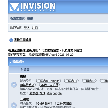
香港三國志
·
版規
歡迎訪客 (
登入
|
註冊
)
香港三國論壇
香港三國論壇 最新消息：
可能關站預告，以及貼文下載器
歡迎再度蒞臨，您最後訪問是在 Aug 6 2026, 07:20
遊戲城池
討論區
鄴城
城內設施：《
三國志8 Remake
》《
三國志14
》《
三國志13
》《
三國
國無雙系列
》《
其他三國遊戲
》
諸葛people的城池，討論三國志系列或其他與三國有關的遊戲。
板主：
夏侯櫻
,
胡飛
,
諸葛people
江州城
城內設施：《
GM會議室
》《
江洲檔案館
》
舉行問答接龍、論壇RPG等各類論壇遊戲。