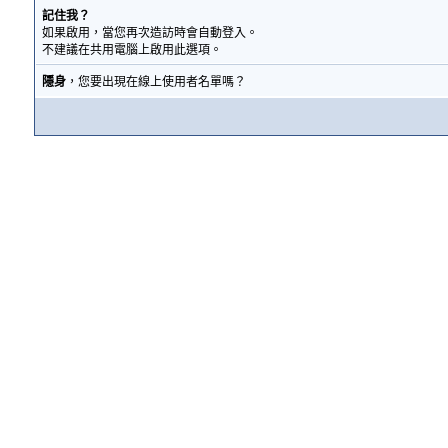
記住我？
如果啟用，當您再次造訪時會自動登入。
不建議在共用電腦上啟用此選項。
隱身
，您要出現在線上使用者名單嗎？