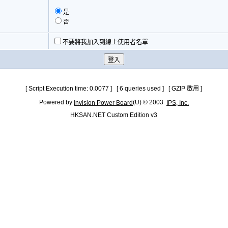
是
否
不要將我加入到線上使用者名單
[ Script Execution time: 0.0077 ] [ 6 queries used ] [ GZIP 啟用 ]
Powered by
(U) © 2003
Invision Power Board
IPS, Inc.
HKSAN.NET Custom Edition v3