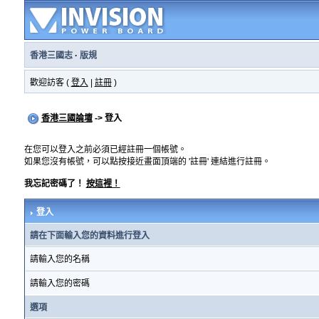
香港三國志
·
版規
歡迎訪客 (
登入
|
註冊
)
香港三國論壇
-> 登入
在您可以登入之前必須已經註冊一個帳號。
如果您沒有帳號，可以點按接近畫面頂端的 '註冊' 連結進行註冊。
我忘記密碼了！
按這裡！
登入
請在下面輸入您的資料進行登入
請輸入您的名稱
請輸入您的密碼
選項