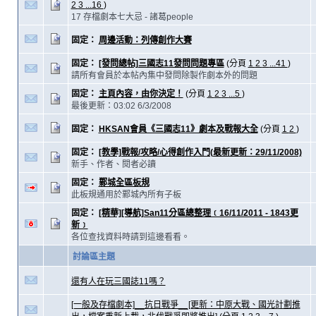
2
3
...16
)
17 存檔劇本七大忌 - 諸葛people
固定：
周邊活動：列傳創作大賽
固定：
[發問總帖]三國志11發問問題專區
(分頁
1
2
3
...41
)
請所有會員於本帖內集中發問除製作劇本外的問題
固定：
主頁內容，由你決定！
(分頁
1
2
3
...5
)
最後更新：03:02 6/3/2008
固定：
HKSAN會員《三國志11》劇本及戰報大全
(分頁
1
2
)
固定：
[教學]戰報/攻略/心得創作入門(最新更新：29/11/2008)
新手、作者、閱者必讀
固定：
鄴城全區板規
此板規通用於鄴城內所有子板
固定：
[精華][導航]San11分區總整理﹝16/11/2011 - 1843更
新﹞
各位查找資料時請到這邊看看。
討論區主題
還有人在玩三國誌11嗎？
[一般及存檔劇本]__抗日戰爭__[更新：中原大戰、國光計劃推