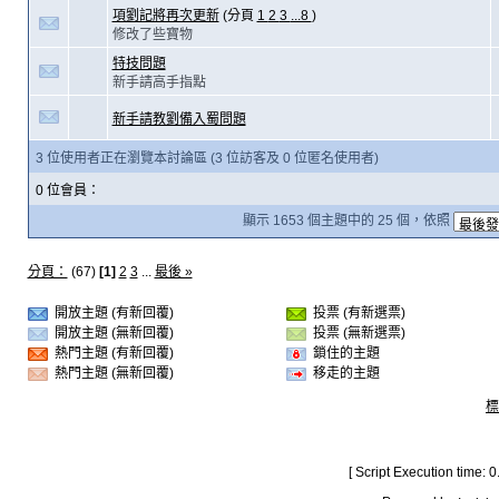
項劉記將再次更新
(分頁
1
2
3
...8
)
修改了些寶物
特技問題
新手請高手指點
新手請教劉備入蜀問題
3 位使用者正在瀏覽本討論區 (3 位訪客及 0 位匿名使用者)
0 位會員：
顯示 1653 個主題中的 25 個，依照
分頁：
(67)
[1]
2
3
...
最後 »
開放主題 (有新回覆)
投票 (有新選票)
開放主題 (無新回覆)
投票 (無新選票)
熱門主題 (有新回覆)
鎖住的主題
熱門主題 (無新回覆)
移走的主題
標
[ Script Execution time: