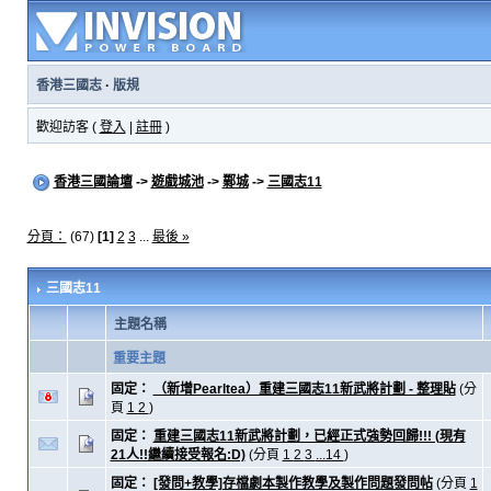
香港三國志
·
版規
歡迎訪客 (
登入
|
註冊
)
香港三國論壇
->
遊戲城池
->
鄴城
->
三國志11
分頁：
(67)
[1]
2
3
...
最後 »
三國志11
主題名稱
重要主題
固定：
（新增Pearltea）重建三國志11新武將計劃 - 整理貼
(分
頁
1
2
)
固定：
重建三國志11新武將計劃，已經正式強勢回歸!!! (現有
21人!!繼續接受報名:D)
(分頁
1
2
3
...14
)
固定：
[發問+教學]存檔劇本製作教學及製作問題發問帖
(分頁
1