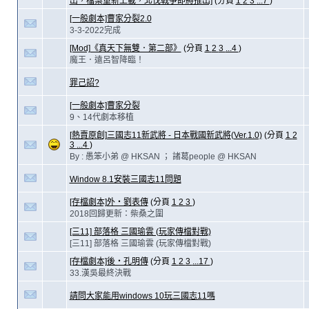
出，檔案重新上載，北伐戰爭即將推出]
(分頁
1
2
3
...7
)
[一般劇本]曹家分裂2.0
3-3-2022完成
[Mod]《真天下無雙．第二部》
(分頁
1
2
3
...4
)
魔王．遠呂智降臨！
罪己詔?
[一般劇本]曹家分裂
9、14代劇本移植
[熱賣原創]三國志11新武將 - 日本戰國新武將(Ver.1.0)
(分頁
1
2
3
...4
)
By : 愚笨小弟 @ HKSAN ； 諸葛people @ HKSAN
Window 8.1安裝三國志11問題
[存檔劇本]外‧劉表傳
(分頁
1
2
3
)
2018回歸更新：柴桑之圍
[三11] 部落格 三國瑜雲 (玩家傳檔對戰)
[三11] 部落格 三國瑜雲 (玩家傳檔對戰)
[存檔劇本]後‧孔明傳
(分頁
1
2
3
...17
)
33.漢吳最終決戰
請問大家能用windows 10玩三國志11嗎