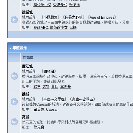
板主：
綠茶館小女
,
香港長弓
,
耒戈氏
建業城
城內設施：《
小遊戲集
》《
信長之野望
》《
Age of Empires
》
參謀ABC的城池。三國主題以外的綜合遊戲討論區，遊戲介紹、分享、
板主：
參謀ABC
,
綠茶館小女
,
呂遜
專題城池
討論區
廬江城
城內設施：《
回收站
》
香港三國論壇行政中心，討論版務，版規，決策等事宜。若對香港三國
用上的問題，亦請到此發表。
板主：
君主
,
太守
,
賢臣
,
軍團長
譙城
城內設施：《
書庫---文學區
》《
書庫---史學區
》
諸葛羲與Caesar的城池，討論各種文學話題，四國傳說及其他原創作
板主：
諸葛羲
,
Caesar
宛城
徐元直的城池，討論科學與科技等各種理科類話題。
板主：
徐元直