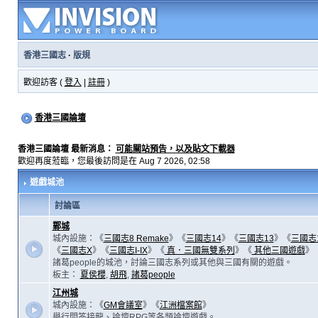
香港三國志
·
版規
歡迎訪客 (
登入
|
註冊
)
香港三國論壇
香港三國論壇 最新消息：
可能關站預告，以及貼文下載器
歡迎再度蒞臨，您最後訪問是在 Aug 7 2026, 02:58
遊戲城池
討論區
鄴城
城內設施：《
三國志8 Remake
》《
三國志14
》《
三國志13
》《
三國志
《
三國志X
》《
三國志I-IX
》《
真．三國無雙系列
》《
其他三國遊戲
》
諸葛people的城池，討論三國志系列或其他與三國有關的遊戲。
板主：
夏侯櫻
,
胡飛
,
諸葛people
江州城
城內設施：《
GM會議室
》《
江洲檔案館
》
舉行問答接龍、論壇RPG等各類論壇遊戲。