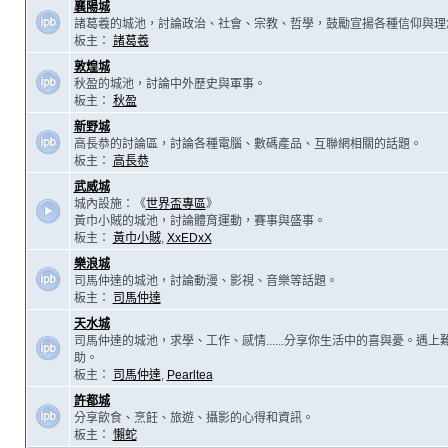
襄陽城
諸葛羲的城池，討論政治、社會、宗教、哲學，鼓勵宣揚各種信仰與理
板主：
諸葛羲
敦煌城
秋盈的城池，討論中外歷史與軍事。
板主：
秋盈
新野城
高長恭的討論區，討論各種電腦、數碼產品、互聯網相關的話題。
板主：
高長恭
武威城
城內設施：《
世界盃專區
》
黃巾小賊的城池，討論體育運動，賽事與盛事。
板主：
黃巾小賊
,
XxEDxX
樂浪城
司馬仲達的城池，討論動漫、影視、音樂等話題。
板主：
司馬仲達
天水城
司馬仲達的城池，求學、工作、感情......分享你生活中的喜與憂。遇
助。
板主：
司馬仲達
,
Pearltea
許都城
分享飲食、烹飪、旅遊、攝影的心得和資訊。
板主：
懶蛇