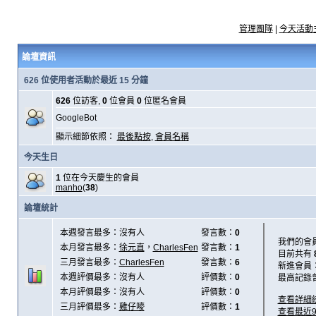
管理團隊
|
今天活動
論壇資訊
626 位使用者活動於最近 15 分鐘
626
位訪客,
0
位會員
0
位匿名會員
GoogleBot
顯示細節依照：
最後點按
,
會員名稱
今天生日
1
位在今天慶生的會員
manho
(
38
)
論壇統計
本週發言最多：沒有人
發言數：
0
我們的會
本月發言最多：
徐元直
，
CharlesFen
發言數：
1
目前共有
三月發言最多：
CharlesFen
發言數：
6
新進會員
本週評價最多：沒有人
評價數：
0
最高記錄
本月評價最多：沒有人
評價數：
0
查看詳細
三月評價最多：
雞仔嘜
評價數：
1
查看最近