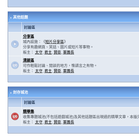
其他話題
討論區
分享區
城內設施：《
短片分享區
》
分享有趣網頁、笑話、圖片或短片等事物。
板主：
太守
,
君主
,
賢臣
,
軍團長
清談區
可作輕鬆討論、閒談的地方，惟請言之有物。
板主：
太守
,
君主
,
賢臣
,
軍團長
封存城池
討論區
精華集
收集專題城池(不包括遊戲城池)及其他話題區出現過的精華文章，本版
板主：
太守
,
君主
,
賢臣
,
軍團長