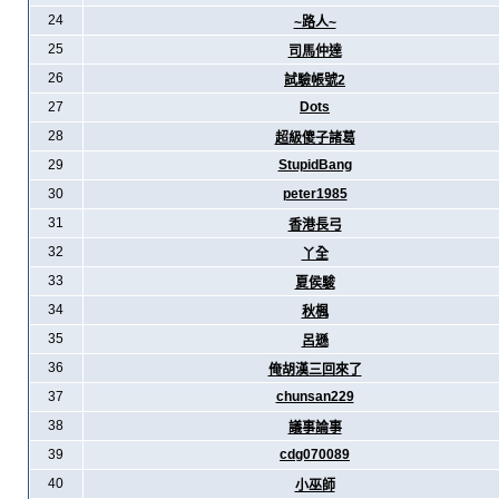
24
~路人~
25
司馬仲達
26
試驗帳號2
27
Dots
28
超級傻子諸葛
29
StupidBang
30
peter1985
31
香港長弓
32
丫全
33
夏侯駿
34
秋楓
35
呂遜
36
俺胡漢三回來了
37
chunsan229
38
議事論事
39
cdg070089
40
小巫師