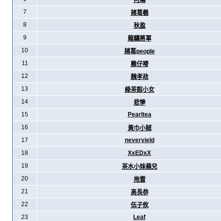
阿暪
7
諸葛羲
8
秋盈
9
龍驤將軍
10
諸葛people
11
雞仔嘜
12
魏孝政
13
綠茶館小女
14
悲慘
15
Pearltea
16
黃巾小賊
17
neveryield
18
XxEDxX
19
茶水小妹蘋兒
20
拖雷
21
高長恭
22
伍子攸
23
Leaf