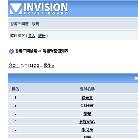
香港三國志
·
版規
歡迎訪客 (
登入
|
註冊
)
香港三國論壇
-> 論壇聲望值列表
分頁：
(17)
[1]
2
3
...
最後 »
聲
排名
會員名稱
1
徐元直
2
Caesar
3
懶蛇
4
參謀ABC
5
耒戈氏
6