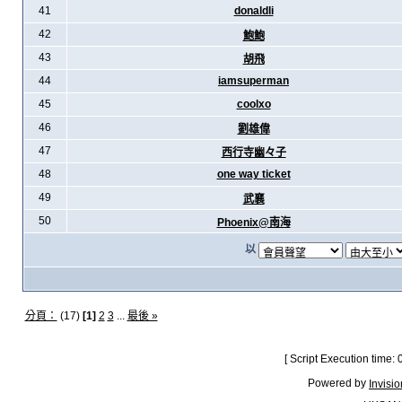
41
donaldli
42
鮑鮑
43
胡飛
44
iamsuperman
45
coolxo
46
劉雄偉
47
西行寺幽々子
48
one way ticket
49
武襄
50
Phoenix@南海
以
分頁：
(17)
[1]
2
3
...
最後 »
[ Script Execution time:
Powered by
Invisi