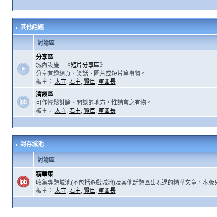
其他話題
討論區
分享區
城內設施：《
短片分享區
》
分享有趣網頁、笑話、圖片或短片等事物。
板主：
太守
,
君主
,
賢臣
,
軍團長
清談區
可作輕鬆討論、閒談的地方，惟請言之有物。
板主：
太守
,
君主
,
賢臣
,
軍團長
封存城池
討論區
精華集
收集專題城池(不包括遊戲城池)及其他話題區出現過的精華文章，本版
板主：
太守
,
君主
,
賢臣
,
軍團長