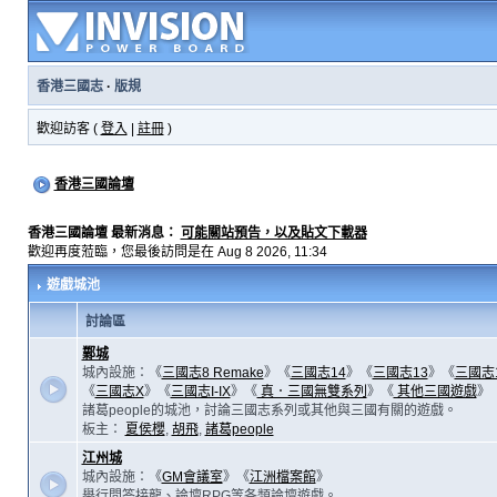
香港三國志
·
版規
歡迎訪客 (
登入
|
註冊
)
香港三國論壇
香港三國論壇 最新消息：
可能關站預告，以及貼文下載器
歡迎再度蒞臨，您最後訪問是在 Aug 8 2026, 11:34
遊戲城池
討論區
鄴城
城內設施：《
三國志8 Remake
》《
三國志14
》《
三國志13
》《
三國志
《
三國志X
》《
三國志I-IX
》《
真．三國無雙系列
》《
其他三國遊戲
》
諸葛people的城池，討論三國志系列或其他與三國有關的遊戲。
板主：
夏侯櫻
,
胡飛
,
諸葛people
江州城
城內設施：《
GM會議室
》《
江洲檔案館
》
舉行問答接龍、論壇RPG等各類論壇遊戲。