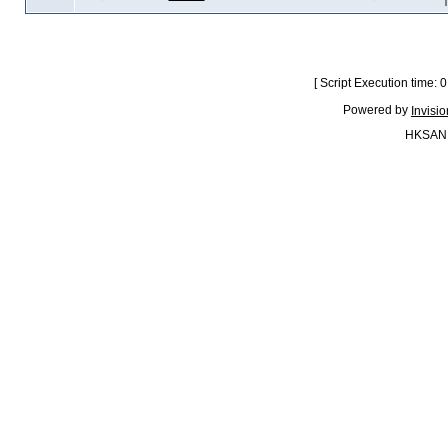
[ Script Execution time:
Powered by
Invisi
HKSAN.