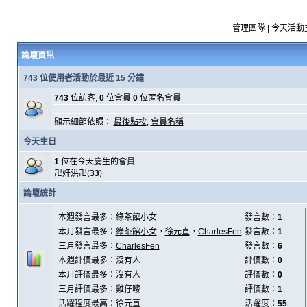
管理團隊
|
今天活動
論壇資訊
743 位使用者活動於最近 15 分鐘
743
位訪客,
0
位會員
0
位匿名會員
顯示細節依照：
最後點按
,
會員名稱
今天生日
1
位在今天慶生的會員
卍奸洪卍
(
33
)
論壇統計
本週發言最多：
綠茶館小女
發言數：
1
本月發言最多：
綠茶館小女
，
徐元直
，
CharlesFen
發言數：
1
三月發言最多：
CharlesFen
發言數：
6
本週評價最多：沒有人
評價數：
0
本月評價最多：沒有人
評價數：
0
三月評價最多：
雞仔嘜
評價數：
1
活躍程度最高：
徐元直
活躍度：
55