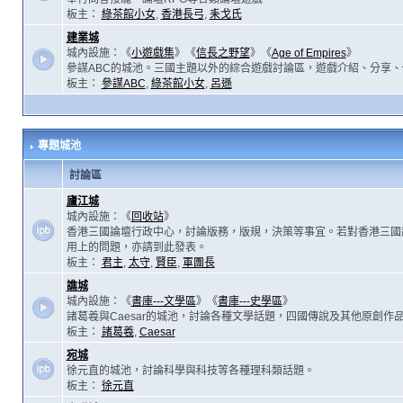
板主：
綠茶館小女
,
香港長弓
,
耒戈氏
建業城
城內設施：《
小遊戲集
》《
信長之野望
》《
Age of Empires
》
參謀ABC的城池。三國主題以外的綜合遊戲討論區，遊戲介紹、分享、
板主：
參謀ABC
,
綠茶館小女
,
呂遜
專題城池
討論區
廬江城
城內設施：《
回收站
》
香港三國論壇行政中心，討論版務，版規，決策等事宜。若對香港三國
用上的問題，亦請到此發表。
板主：
君主
,
太守
,
賢臣
,
軍團長
譙城
城內設施：《
書庫---文學區
》《
書庫---史學區
》
諸葛羲與Caesar的城池，討論各種文學話題，四國傳說及其他原創作
板主：
諸葛羲
,
Caesar
宛城
徐元直的城池，討論科學與科技等各種理科類話題。
板主：
徐元直