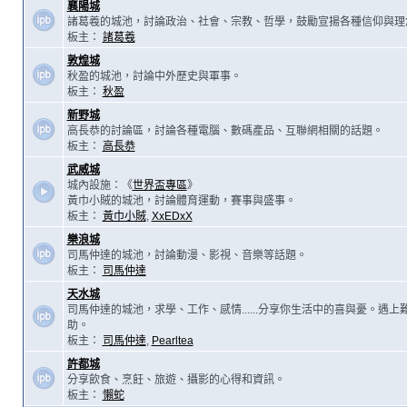
襄陽城
諸葛羲的城池，討論政治、社會、宗教、哲學，鼓勵宣揚各種信仰與理
板主：
諸葛羲
敦煌城
秋盈的城池，討論中外歷史與軍事。
板主：
秋盈
新野城
高長恭的討論區，討論各種電腦、數碼產品、互聯網相關的話題。
板主：
高長恭
武威城
城內設施：《
世界盃專區
》
黃巾小賊的城池，討論體育運動，賽事與盛事。
板主：
黃巾小賊
,
XxEDxX
樂浪城
司馬仲達的城池，討論動漫、影視、音樂等話題。
板主：
司馬仲達
天水城
司馬仲達的城池，求學、工作、感情......分享你生活中的喜與憂。遇
助。
板主：
司馬仲達
,
Pearltea
許都城
分享飲食、烹飪、旅遊、攝影的心得和資訊。
板主：
懶蛇