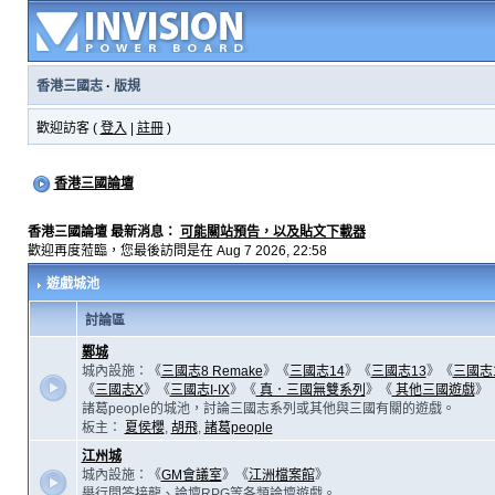
香港三國志
·
版規
歡迎訪客 (
登入
|
註冊
)
香港三國論壇
香港三國論壇 最新消息：
可能關站預告，以及貼文下載器
歡迎再度蒞臨，您最後訪問是在 Aug 7 2026, 22:58
遊戲城池
討論區
鄴城
城內設施：《
三國志8 Remake
》《
三國志14
》《
三國志13
》《
三國志
《
三國志X
》《
三國志I-IX
》《
真．三國無雙系列
》《
其他三國遊戲
》
諸葛people的城池，討論三國志系列或其他與三國有關的遊戲。
板主：
夏侯櫻
,
胡飛
,
諸葛people
江州城
城內設施：《
GM會議室
》《
江洲檔案館
》
舉行問答接龍、論壇RPG等各類論壇遊戲。