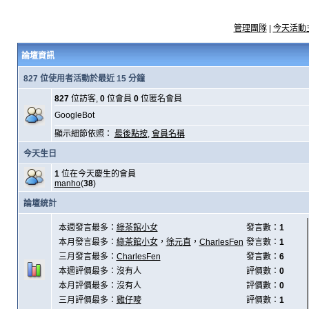
管理團隊
|
今天活動
論壇資訊
827 位使用者活動於最近 15 分鐘
827
位訪客,
0
位會員
0
位匿名會員
GoogleBot
顯示細節依照：
最後點按
,
會員名稱
今天生日
1
位在今天慶生的會員
manho
(
38
)
論壇統計
本週發言最多：
綠茶館小女
發言數：
1
本月發言最多：
綠茶館小女
，
徐元直
，
CharlesFen
發言數：
1
三月發言最多：
CharlesFen
發言數：
6
本週評價最多：沒有人
評價數：
0
本月評價最多：沒有人
評價數：
0
三月評價最多：
雞仔嘜
評價數：
1