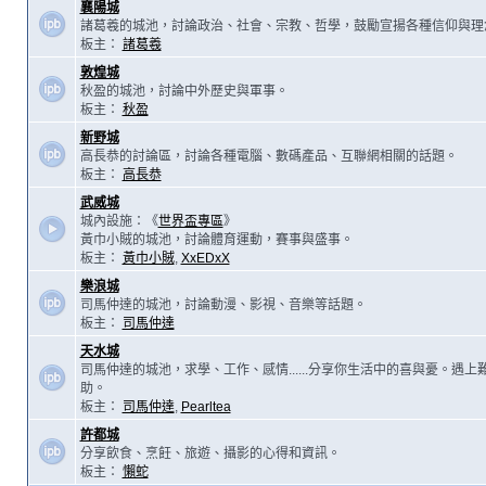
襄陽城
諸葛羲的城池，討論政治、社會、宗教、哲學，鼓勵宣揚各種信仰與理
板主：
諸葛羲
敦煌城
秋盈的城池，討論中外歷史與軍事。
板主：
秋盈
新野城
高長恭的討論區，討論各種電腦、數碼產品、互聯網相關的話題。
板主：
高長恭
武威城
城內設施：《
世界盃專區
》
黃巾小賊的城池，討論體育運動，賽事與盛事。
板主：
黃巾小賊
,
XxEDxX
樂浪城
司馬仲達的城池，討論動漫、影視、音樂等話題。
板主：
司馬仲達
天水城
司馬仲達的城池，求學、工作、感情......分享你生活中的喜與憂。遇
助。
板主：
司馬仲達
,
Pearltea
許都城
分享飲食、烹飪、旅遊、攝影的心得和資訊。
板主：
懶蛇