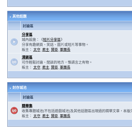
其他話題
討論區
分享區
城內設施：《
短片分享區
》
分享有趣網頁、笑話、圖片或短片等事物。
板主：
太守
,
君主
,
賢臣
,
軍團長
清談區
可作輕鬆討論、閒談的地方，惟請言之有物。
板主：
太守
,
君主
,
賢臣
,
軍團長
封存城池
討論區
精華集
收集專題城池(不包括遊戲城池)及其他話題區出現過的精華文章，本版
板主：
太守
,
君主
,
賢臣
,
軍團長