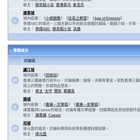
板主：
綠茶館小女
,
香港長弓
,
耒戈氏
建業城
城內設施：《
小遊戲集
》《
信長之野望
》《
Age of Empires
》
參謀ABC的城池。三國主題以外的綜合遊戲討論區，遊戲介紹、分享、
板主：
參謀ABC
,
綠茶館小女
,
呂遜
專題城池
討論區
廬江城
城內設施：《
回收站
》
香港三國論壇行政中心，討論版務，版規，決策等事宜。若對香港三國
用上的問題，亦請到此發表。
板主：
君主
,
太守
,
賢臣
,
軍團長
譙城
城內設施：《
書庫---文學區
》《
書庫---史學區
》
諸葛羲與Caesar的城池，討論各種文學話題，四國傳說及其他原創作
板主：
諸葛羲
,
Caesar
宛城
徐元直的城池，討論科學與科技等各種理科類話題。
板主：
徐元直