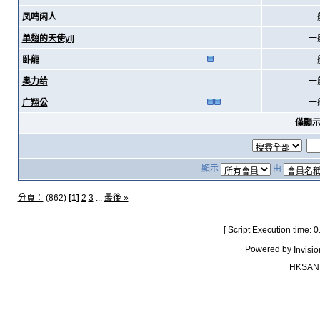
凤鸣闲人
一
单翅的天使ylj
一
卧龍
一
奥力给
一
广翔公
一
僅顯
顯示
由
分頁：
(862)
[1]
2
3
...
最後 »
[ Script Execution time:
Powered by
Invisi
HKSAN.