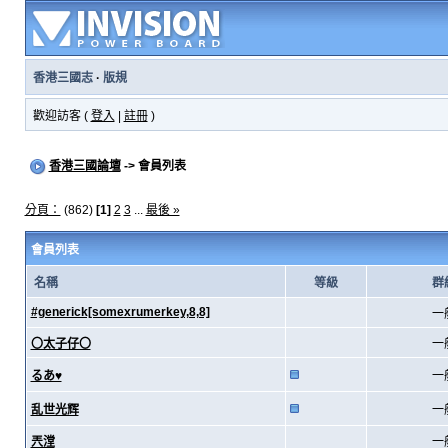
香港三國志
·
版規
歡迎訪客 (
登入
|
註冊
)
香港三國論壇
-> 會員列表
分頁：
(862)
[1]
2
3
...
最後 »
會員列表
名稱
等級
群
#generick[somexrumerkey,8,8]
一
〇太子仔〇
一
るあ♥
一
乱世光辉
一
兲漟
一