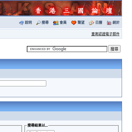
說明
搜尋
會員
聲望
日曆
統計
重寄認證電子郵件
搜尋結果以...