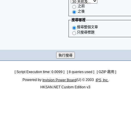
之前
之後
搜尋哪裡
搜尋整個文章
只搜尋標題
[ Script Execution time: 0.0099 ] [ 8 queries used ] [ GZIP 啟用 ]
Powered by
(U) © 2003
Invision Power Board
IPS, Inc.
HKSAN.NET Custom Edition v3