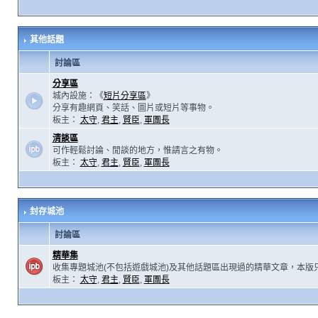
其他話題
討論區
分享區
城內設施：《
短片分享區
》
分享有趣網頁、笑話、圖片或短片等事物。
板主：
太守
,
君主
,
賢臣
,
軍團長
清談區
可作輕鬆討論、閒談的地方，惟請言之有物。
板主：
太守
,
君主
,
賢臣
,
軍團長
封存城池
討論區
精華集
收集專題城池(不包括遊戲城池)及其他話題區出現過的精華文章，本版
板主：
太守
,
君主
,
賢臣
,
軍團長