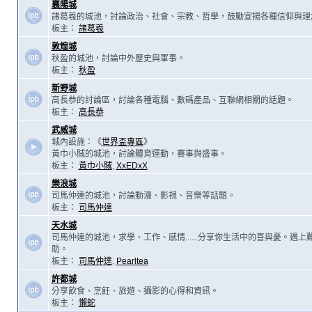
襄陽城
諸葛羲的城池，討論政治、社會、宗教、哲學，鼓勵宣揚各種信仰與理
板主：
諸葛羲
敦煌城
秋盈的城池，討論中外歷史與軍事。
板主：
秋盈
新野城
高長恭的討論區，討論各種電腦、數碼產品、互聯網相關的話題。
板主：
高長恭
武威城
城內設施：《
世界盃專區
》
黃巾小賊的城池，討論體育運動，賽事與盛事。
板主：
黃巾小賊
,
XxEDxX
樂浪城
司馬仲達的城池，討論動漫、影視、音樂等話題。
板主：
司馬仲達
天水城
司馬仲達的城池，求學、工作、感情......分享你生活中的喜與憂。遇
助。
板主：
司馬仲達
,
Pearltea
許都城
分享飲食、烹飪、旅遊、攝影的心得和資訊。
板主：
懶蛇