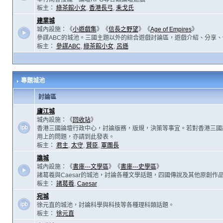
板主：
綠茶館小女
,
香港長弓
,
耒戈氏
建業城
城內設施：《
小遊戲集
》《
信長之野望
》《
Age of Empires
》
參謀ABC的城池。三國主題以外的綜合遊戲討論區，遊戲介紹、分享、
板主：
參謀ABC
,
綠茶館小女
,
呂遜
專題城池
討論區
廬江城
城內設施：《
回收站
》
香港三國論壇行政中心，討論版務，版規，決策等事宜。若對香港三國
用上的問題，亦請到此發表。
板主：
君主
,
太守
,
賢臣
,
軍團長
譙城
城內設施：《
書庫---文學區
》《
書庫---史學區
》
諸葛羲與Caesar的城池，討論各種文學話題，四國傳說及其他原創作
板主：
諸葛羲
,
Caesar
宛城
徐元直的城池，討論科學與科技等各種理科類話題。
板主：
徐元直