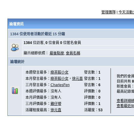
管理團隊
|
今天活動
論壇資訊
1384 位使用者活動於最近 15 分鐘
1384
位訪客,
0
位會員
0
位匿名會員
顯示細節依照：
最後點按
,
會員名稱
論壇統計
本週發言最多：
綠茶館小女
發言數：
1
我們的會
本月發言最多：
綠茶館小女
，
徐元直
發言數：
1
目前共有
8
三月發言最多：
CharlesFen
發言數：
6
新進會員
本週評價最多：沒有人
評價數：
0
最高記錄
本月評價最多：沒有人
評價數：
0
查看詳細
三月評價最多：
雞仔嘜
評價數：
1
查看最近9
活躍程度最高：
徐元直
活躍度：
53