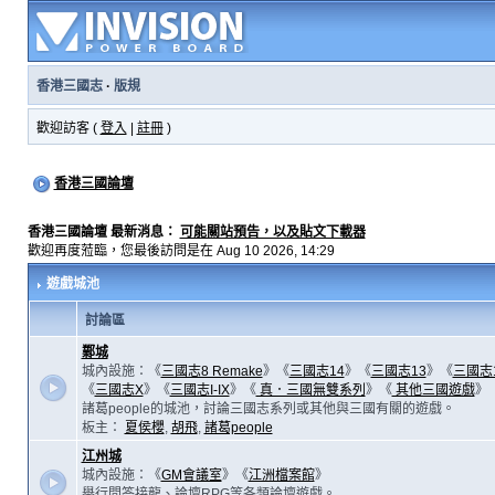
香港三國志
·
版規
歡迎訪客 (
登入
|
註冊
)
香港三國論壇
香港三國論壇 最新消息：
可能關站預告，以及貼文下載器
歡迎再度蒞臨，您最後訪問是在 Aug 10 2026, 14:29
遊戲城池
討論區
鄴城
城內設施：《
三國志8 Remake
》《
三國志14
》《
三國志13
》《
三國志
《
三國志X
》《
三國志I-IX
》《
真．三國無雙系列
》《
其他三國遊戲
》
諸葛people的城池，討論三國志系列或其他與三國有關的遊戲。
板主：
夏侯櫻
,
胡飛
,
諸葛people
江州城
城內設施：《
GM會議室
》《
江洲檔案館
》
舉行問答接龍、論壇RPG等各類論壇遊戲。