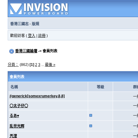
香港三國志
·
版規
歡迎訪客 (
登入
|
註冊
)
香港三國論壇
-> 會員列表
分頁：
(862)
[1]
2
3
...
最後 »
會員列表
名稱
等級
群
#generick[somexrumerkey,8,8]
一
〇太子仔〇
一
るあ♥
一
乱世光辉
一
兲漟
一