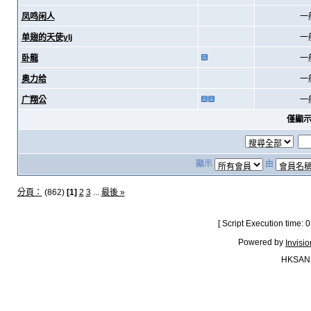
凤鸣闲人
一
单翅的天使ylj
一
卧龍
一
奥力给
一
广翔公
一
僅顯
顯示
由
分頁：
(862)
[1]
2
3
...
最後 »
[ Script Execution time:
Powered by
Invisi
HKSAN.