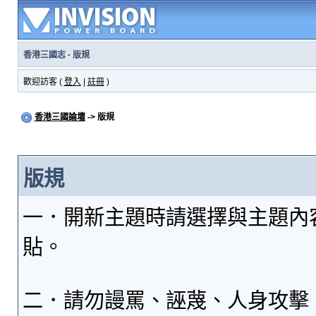
香港三國志
·
版規
歡迎訪客 (
登入
|
註冊
)
香港三國論壇
-> 版規
版規
一．開新主題時請選擇與主題內
貼。
二．請勿謾罵、誣蔑、人身攻擊