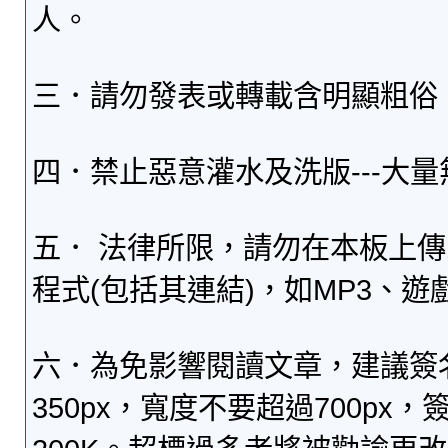
人。
三．請勿發表或轉載含明顯粗俗
四．禁止惡意灌水及洗版---大
五． 法律所限，請勿在本板上
程式(包括其連結)，如MP3、遊
六．為免影響閱讀文章，建議簽
350px，寬度不要超過700p