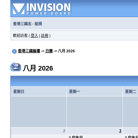
香港三國志
·
版規
歡迎訪客 (
登入
|
註冊
)
香港三國論壇
->
日曆
-> 八月 2026
八月 2026
星期日
星期一
星期二
2
3