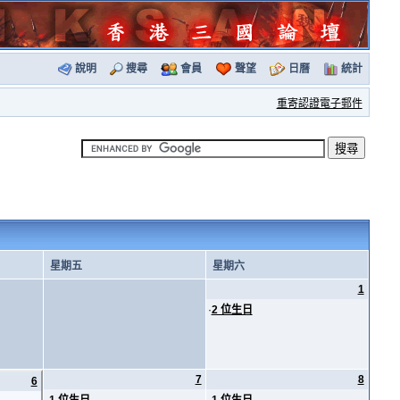
說明
搜尋
會員
聲望
日曆
統計
重寄認證電子郵件
星期五
星期六
1
·
2 位生日
7
8
6