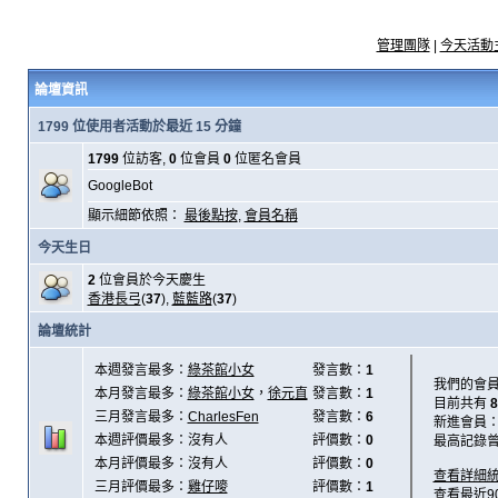
管理團隊
|
今天活動
論壇資訊
1799 位使用者活動於最近 15 分鐘
1799
位訪客,
0
位會員
0
位匿名會員
GoogleBot
顯示細節依照：
最後點按
,
會員名稱
今天生日
2
位會員於今天慶生
香港長弓
(
37
),
藍藍路
(
37
)
論壇統計
本週發言最多：
綠茶館小女
發言數：
1
我們的會
本月發言最多：
綠茶館小女
，
徐元直
發言數：
1
目前共有
8
三月發言最多：
CharlesFen
發言數：
6
新進會員
本週評價最多：沒有人
評價數：
0
最高記錄
本月評價最多：沒有人
評價數：
0
查看詳細
三月評價最多：
雞仔嘜
評價數：
1
查看最近9