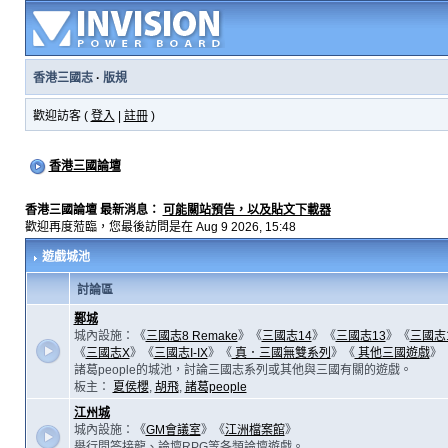
香港三國志
·
版規
歡迎訪客 (
登入
|
註冊
)
香港三國論壇
香港三國論壇 最新消息：
可能關站預告，以及貼文下載器
歡迎再度蒞臨，您最後訪問是在 Aug 9 2026, 15:48
遊戲城池
討論區
鄴城
城內設施：《
三國志8 Remake
》《
三國志14
》《
三國志13
》《
三國志
《
三國志X
》《
三國志I-IX
》《
真．三國無雙系列
》《
其他三國遊戲
》
諸葛people的城池，討論三國志系列或其他與三國有關的遊戲。
板主：
夏侯櫻
,
胡飛
,
諸葛people
江州城
城內設施：《
GM會議室
》《
江洲檔案館
》
舉行問答接龍、論壇RPG等各類論壇遊戲。