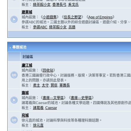
板主：
綠茶館小女
,
香港長弓
,
耒戈氏
建業城
城內設施：《
小遊戲集
》《
信長之野望
》《
Age of Empires
》
參謀ABC的城池。三國主題以外的綜合遊戲討論區，遊戲介紹、分享、
板主：
參謀ABC
,
綠茶館小女
,
呂遜
專題城池
討論區
廬江城
城內設施：《
回收站
》
香港三國論壇行政中心，討論版務，版規，決策等事宜。若對香港三國
用上的問題，亦請到此發表。
板主：
君主
,
太守
,
賢臣
,
軍團長
譙城
城內設施：《
書庫---文學區
》《
書庫---史學區
》
諸葛羲與Caesar的城池，討論各種文學話題，四國傳說及其他原創作
板主：
諸葛羲
,
Caesar
宛城
徐元直的城池，討論科學與科技等各種理科類話題。
板主：
徐元直