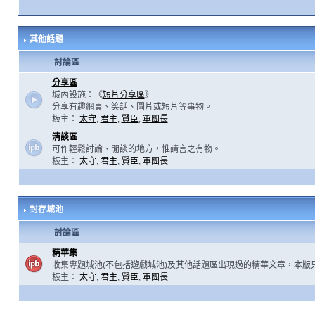
其他話題
討論區
分享區
城內設施：《
短片分享區
》
分享有趣網頁、笑話、圖片或短片等事物。
板主：
太守
,
君主
,
賢臣
,
軍團長
清談區
可作輕鬆討論、閒談的地方，惟請言之有物。
板主：
太守
,
君主
,
賢臣
,
軍團長
封存城池
討論區
精華集
收集專題城池(不包括遊戲城池)及其他話題區出現過的精華文章，本版
板主：
太守
,
君主
,
賢臣
,
軍團長