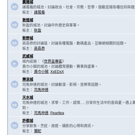
襄陽城
諸葛羲的城池，討論政治、社會、宗教、哲學，鼓勵宣揚各種信仰與理
板主：
諸葛羲
敦煌城
秋盈的城池，討論中外歷史與軍事。
板主：
秋盈
新野城
高長恭的討論區，討論各種電腦、數碼產品、互聯網相關的話題。
板主：
高長恭
武威城
城內設施：《
世界盃專區
》
黃巾小賊的城池，討論體育運動，賽事與盛事。
板主：
黃巾小賊
,
XxEDxX
樂浪城
司馬仲達的城池，討論動漫、影視、音樂等話題。
板主：
司馬仲達
天水城
司馬仲達的城池，求學、工作、感情......分享你生活中的喜與憂。遇
助。
板主：
司馬仲達
,
Pearltea
許都城
分享飲食、烹飪、旅遊、攝影的心得和資訊。
板主：
懶蛇