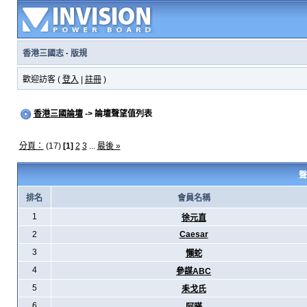
香港三國志
·
版規
歡迎訪客 (
登入
|
註冊
)
香港三國論壇
-> 論壇聲望值列表
分頁：
(17)
[1]
2
3
...
最後 »
聲
排名
會員名稱
1
徐元直
2
Caesar
3
懶蛇
4
參謀ABC
5
耒戈氏
6