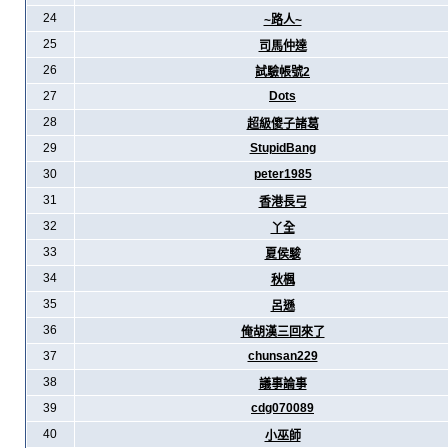
24
~路人~
25
司馬仲達
26
試驗帳號2
27
Dots
28
超級傻子諸葛
29
StupidBang
30
peter1985
31
香港長弓
32
丫全
33
夏侯駿
34
秋楓
35
呂遜
36
俺胡漢三回來了
37
chunsan229
38
議事論事
39
cdg070089
40
小巫師