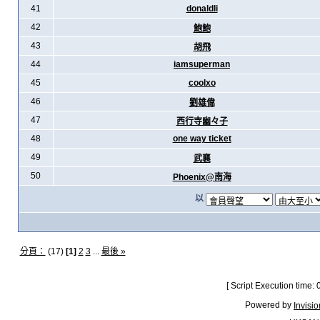
41
donaldli
42
鮑鮑
43
胡飛
44
iamsuperman
45
coolxo
46
劉雄偉
47
西行寺幽々子
48
one way ticket
49
武襄
50
Phoenix@南海
以
分頁：
(17)
[1]
2
3
...
最後 »
[ Script Execution time:
Powered by
Invisi