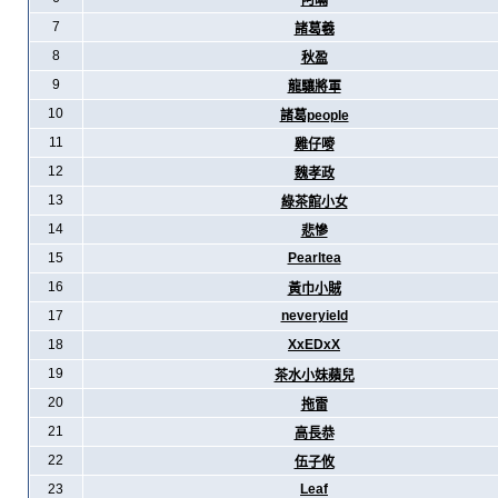
阿暪
7
諸葛羲
8
秋盈
9
龍驤將軍
10
諸葛people
11
雞仔嘜
12
魏孝政
13
綠茶館小女
14
悲慘
15
Pearltea
16
黃巾小賊
17
neveryield
18
XxEDxX
19
茶水小妹蘋兒
20
拖雷
21
高長恭
22
伍子攸
23
Leaf