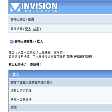
香港三國志
·
版規
歡迎訪客 (
登入
|
註冊
)
香港三國論壇
-> 登入
在您可以登入之前必須已經註冊一個帳號。
如果您沒有帳號，可以點按接近畫面頂端的 '註冊' 連結進行註冊。
我忘記密碼了！
按這裡！
登入
請在下面輸入您的資料進行登入
請輸入您的名稱
請輸入您的密碼
選項