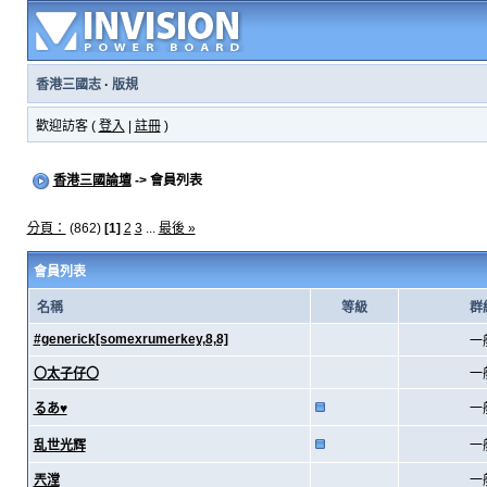
香港三國志
·
版規
歡迎訪客 (
登入
|
註冊
)
香港三國論壇
-> 會員列表
分頁：
(862)
[1]
2
3
...
最後 »
會員列表
名稱
等級
群
#generick[somexrumerkey,8,8]
一
〇太子仔〇
一
るあ♥
一
乱世光辉
一
兲漟
一