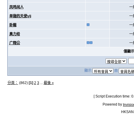
凤鸣闲人
一
单翅的天使ylj
一
卧龍
一
奥力给
一
广翔公
一
僅顯
顯示
由
分頁：
(862)
[1]
2
3
...
最後 »
[ Script Execution time:
Powered by
Invisi
HKSAN.