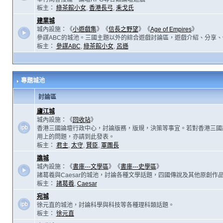
板主：
綠茶館小女
,
香港長弓
,
耒戈氏
建業城
城內設施：《
小遊戲集
》《
信長之野望
》《
Age of Empires
》
參謀ABC的城池。三國主題以外的綜合遊戲討論區，遊戲介紹、分享、
板主：
參謀ABC
,
綠茶館小女
,
呂遜
專題城池
討論區
廬江城
城內設施：《
回收站
》
香港三國論壇行政中心，討論版務，版規，決策等事宜。若對香港三國
用上的問題，亦請到此發表。
板主：
君主
,
太守
,
賢臣
,
軍團長
譙城
城內設施：《
書庫---文學區
》《
書庫---史學區
》
諸葛羲與Caesar的城池，討論各種文學話題，四國傳說及其他原創作
板主：
諸葛羲
,
Caesar
宛城
徐元直的城池，討論科學與科技等各種理科類話題。
板主：
徐元直