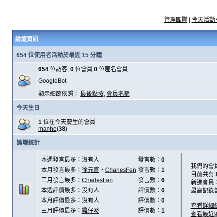
管理團隊
|
今天活動
論壇資訊
654 位使用者活動於最近 15 分鐘
654
位訪客,
0
位會員
0
位匿名會員
GoogleBot
顯示細節依照：
最後點按
,
會員名稱
今天生日
1
位在今天慶生的會員
manho
(
38
)
論壇統計
本週發言最多：沒有人
發言數：
0
我們的會
本月發言最多：
徐元直
，
CharlesFen
發言數：
1
目前共有
三月發言最多：
CharlesFen
發言數：
6
新進會員
本週評價最多：沒有人
評價數：
0
最高記錄
本月評價最多：沒有人
評價數：
0
查看詳細
三月評價最多：
雞仔嘜
評價數：
1
查看最近