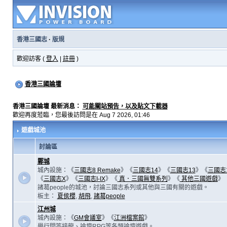
香港三國志
·
版規
歡迎訪客 (
登入
|
註冊
)
香港三國論壇
香港三國論壇 最新消息：
可能關站預告，以及貼文下載器
歡迎再度蒞臨，您最後訪問是在 Aug 7 2026, 01:46
遊戲城池
討論區
鄴城
城內設施：《
三國志8 Remake
》《
三國志14
》《
三國志13
》《
三國志
《
三國志X
》《
三國志I-IX
》《
真．三國無雙系列
》《
其他三國遊戲
》
諸葛people的城池，討論三國志系列或其他與三國有關的遊戲。
板主：
夏侯櫻
,
胡飛
,
諸葛people
江州城
城內設施：《
GM會議室
》《
江洲檔案館
》
舉行問答接龍、論壇RPG等各類論壇遊戲。