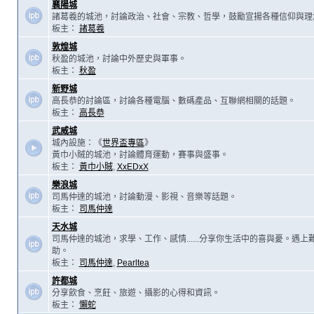
襄陽城
諸葛羲的城池，討論政治、社會、宗教、哲學，鼓勵宣揚各種信仰與理
板主：
諸葛羲
敦煌城
秋盈的城池，討論中外歷史與軍事。
板主：
秋盈
新野城
高長恭的討論區，討論各種電腦、數碼產品、互聯網相關的話題。
板主：
高長恭
武威城
城內設施：《
世界盃專區
》
黃巾小賊的城池，討論體育運動，賽事與盛事。
板主：
黃巾小賊
,
XxEDxX
樂浪城
司馬仲達的城池，討論動漫、影視、音樂等話題。
板主：
司馬仲達
天水城
司馬仲達的城池，求學、工作、感情......分享你生活中的喜與憂。遇
助。
板主：
司馬仲達
,
Pearltea
許都城
分享飲食、烹飪、旅遊、攝影的心得和資訊。
板主：
懶蛇