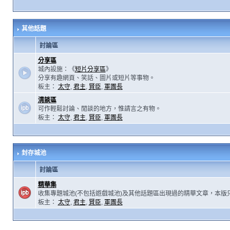
其他話題
討論區
分享區
城內設施：《
短片分享區
》
分享有趣網頁、笑話、圖片或短片等事物。
板主：
太守
,
君主
,
賢臣
,
軍團長
清談區
可作輕鬆討論、閒談的地方，惟請言之有物。
板主：
太守
,
君主
,
賢臣
,
軍團長
封存城池
討論區
精華集
收集專題城池(不包括遊戲城池)及其他話題區出現過的精華文章，本版
板主：
太守
,
君主
,
賢臣
,
軍團長