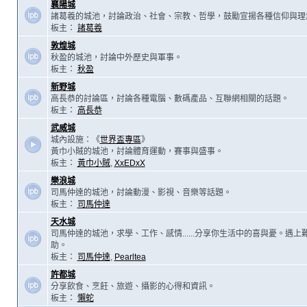
襄陽城
諸葛羲的城池，討論政治、社會、宗教、哲學，鼓勵宣揚各種信仰與理
板主：
諸葛羲
敦煌城
秋盈的城池，討論中外歷史與軍事。
板主：
秋盈
新野城
高長恭的討論區，討論各種電腦、數碼產品、互聯網相關的話題。
板主：
高長恭
武威城
城內設施：《
世界盃專區
》
黃巾小賊的城池，討論體育運動，賽事與盛事。
板主：
黃巾小賊
,
XxEDxX
樂浪城
司馬仲達的城池，討論動漫、影視、音樂等話題。
板主：
司馬仲達
天水城
司馬仲達的城池，求學、工作、感情......分享你生活中的喜與憂。遇
助。
板主：
司馬仲達
,
Pearltea
許都城
分享飲食、烹飪、旅遊、攝影的心得和資訊。
板主：
懶蛇