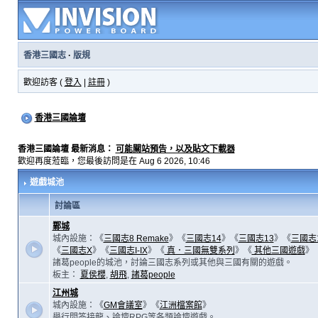
香港三國志
·
版規
歡迎訪客 (
登入
|
註冊
)
香港三國論壇
香港三國論壇 最新消息：
可能關站預告，以及貼文下載器
歡迎再度蒞臨，您最後訪問是在 Aug 6 2026, 10:46
遊戲城池
討論區
鄴城
城內設施：《
三國志8 Remake
》《
三國志14
》《
三國志13
》《
三國志
《
三國志X
》《
三國志I-IX
》《
真．三國無雙系列
》《
其他三國遊戲
》
諸葛people的城池，討論三國志系列或其他與三國有關的遊戲。
板主：
夏侯櫻
,
胡飛
,
諸葛people
江州城
城內設施：《
GM會議室
》《
江洲檔案館
》
舉行問答接龍、論壇RPG等各類論壇遊戲。