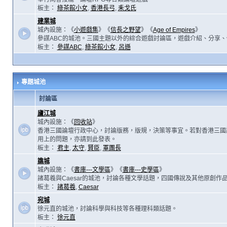
板主：
綠茶館小女
,
香港長弓
,
耒戈氏
建業城
城內設施：《
小遊戲集
》《
信長之野望
》《
Age of Empires
》
參謀ABC的城池。三國主題以外的綜合遊戲討論區，遊戲介紹、分享、
板主：
參謀ABC
,
綠茶館小女
,
呂遜
專題城池
討論區
廬江城
城內設施：《
回收站
》
香港三國論壇行政中心，討論版務，版規，決策等事宜。若對香港三國
用上的問題，亦請到此發表。
板主：
君主
,
太守
,
賢臣
,
軍團長
譙城
城內設施：《
書庫---文學區
》《
書庫---史學區
》
諸葛羲與Caesar的城池，討論各種文學話題，四國傳說及其他原創作
板主：
諸葛羲
,
Caesar
宛城
徐元直的城池，討論科學與科技等各種理科類話題。
板主：
徐元直