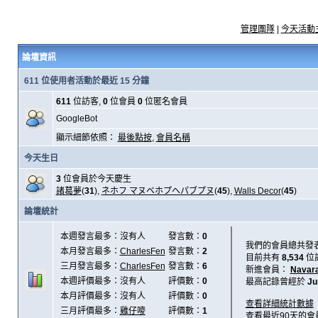
管理團隊
|
今天活動
論壇資訊
611 位使用者活動於最近 15 分鐘
611
位訪客,
0
位會員
0
位匿名會員
GoogleBot
顯示細節依照：
最後點按
,
會員名稱
今天生日
3
位會員於今天慶生
諸葛夢
(
31
),
ネホフ マヌベホプヘパブプヌ
(
45
),
Walls Decor
(
45
)
論壇統計
本週發言最多：沒有人
發言數：
0
我們的會員總共發
本月發言最多：
CharlesFen
發言數：
2
目前共有
8,534
位
三月發言最多：
CharlesFen
發言數：
6
新進會員：
Navar
本週評價最多：沒有人
評價數：
0
最高記錄曾經於
Ju
本月評價最多：沒有人
評價數：
0
查看詳細統計數據
三月評價最多：
雞仔嘜
評價數：
1
查看最近90天的會