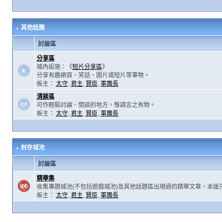
其他話題
討論區
分享區
城內設施：《
短片分享區
》
分享有趣網頁、笑話、圖片或短片等事物。
板主：
太守
,
君主
,
賢臣
,
軍團長
清談區
可作輕鬆討論、閒談的地方，惟請言之有物。
板主：
太守
,
君主
,
賢臣
,
軍團長
封存城池
討論區
精華集
收集專題城池(不包括遊戲城池)及其他話題區出現過的精華文章，本版
板主：
太守
,
君主
,
賢臣
,
軍團長