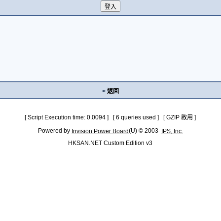
<
返回
[ Script Execution time: 0.0094 ] [ 6 queries used ] [ GZIP 啟用 ]
Powered by
(U) © 2003
Invision Power Board
IPS, Inc.
HKSAN.NET Custom Edition v3