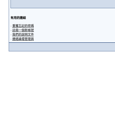
有用的連結
·
重獲忘記的密碼
·
註冊一個新帳號
·
我們的說明文件
·
連絡論壇管理員