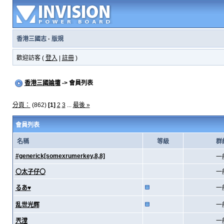
香港三國志
·
版規
歡迎訪客 (
登入
|
註冊
)
香港三國論壇
-> 會員列表
分頁：
(862)
[1]
2
3
...
最後 »
會員列表
名稱
等級
群
#generick[somexrumerkey,8,8]
一
〇太子仔〇
一
るあ♥
一
乱世光辉
一
兲漟
一