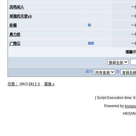
凤鸣闲人
一
单翅的天使ylj
一
卧龍
一
奥力给
一
广翔公
一
僅顯
顯示
由
分頁：
(862)
[1]
2
3
...
最後 »
[ Script Execution time:
Powered by
Invisi
HKSAN.