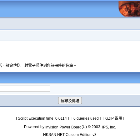
話，將會傳送一封電子郵件到您註冊時的信箱。
[ Script Execution time: 0.0114 ] [ 6 queries used ] [ GZIP 啟用 ]
Powered by
(U) © 2003
Invision Power Board
IPS, Inc.
HKSAN.NET Custom Edition v3