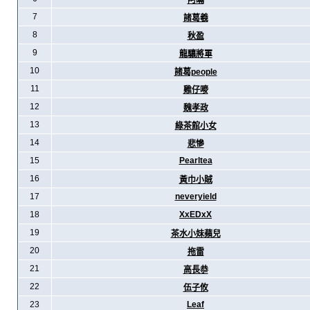
阿暪
7
諸葛羲
8
秋盈
9
龍驤將軍
10
諸葛people
11
雞仔嘜
12
魏孝政
13
綠茶館小女
14
悲慘
15
Pearltea
16
黃巾小賊
17
neveryield
18
XxEDxX
19
茶水小妹蘋兒
20
拖雷
21
高長恭
22
伍子攸
23
Leaf