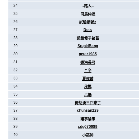
24
~路人~
25
司馬仲達
26
試驗帳號2
27
Dots
28
超級傻子諸葛
29
StupidBang
30
peter1985
31
香港長弓
32
丫全
33
夏侯駿
34
秋楓
35
呂遜
36
俺胡漢三回來了
37
chunsan229
38
議事論事
39
cdg070089
40
小巫師