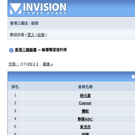
香港三國志
·
版規
歡迎訪客 (
登入
|
註冊
)
香港三國論壇
-> 論壇聲望值列表
分頁：
(17)
[1]
2
3
...
最後 »
聲
排名
會員名稱
1
徐元直
2
Caesar
3
懶蛇
4
參謀ABC
5
耒戈氏
6