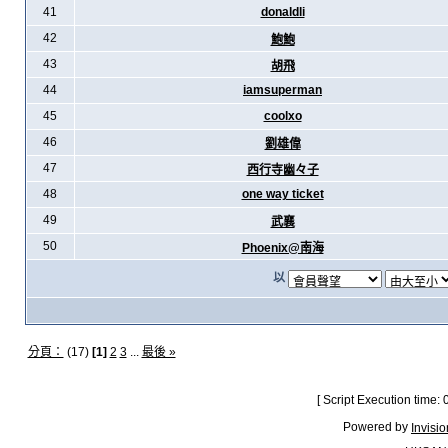
41
donaldli
42
鮑鮑
43
胡飛
44
iamsuperman
45
coolxo
46
劉雄偉
47
西行寺幽々子
48
one way ticket
49
武襄
50
Phoenix@南海
以
分頁：
(17)
[1]
2
3
...
最後 »
[ Script Execution time:
Powered by
Invisi