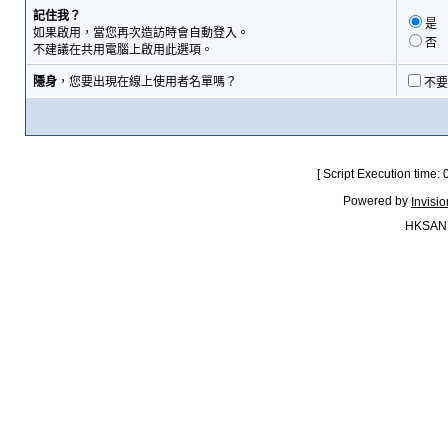
記住我？
是
如果啟用，當您再次造訪時會自動登入。
否
不建議在共用電腦上啟用此選項。
隱身
，您要出現在線上使用者名單嗎？
不要
[ Script Execution time:
Powered by
Invisi
HKSAN.