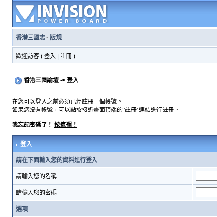
香港三國志
·
版規
歡迎訪客 (
登入
|
註冊
)
香港三國論壇
-> 登入
在您可以登入之前必須已經註冊一個帳號。
如果您沒有帳號，可以點按接近畫面頂端的 '註冊' 連結進行註冊。
我忘記密碼了！
按這裡！
登入
請在下面輸入您的資料進行登入
請輸入您的名稱
請輸入您的密碼
選項