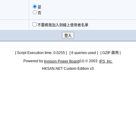
是
否
不要將我加入到線上使用者名單
[ Script Execution time: 0.0255 ] [ 6 queries used ] [ GZIP 啟用 ]
Powered by
(U) © 2003
Invision Power Board
IPS, Inc.
HKSAN.NET Custom Edition v3