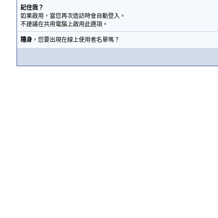
記住我？
如果啟用，當您再次造訪時會自動登入。
不建議在共用電腦上啟用此選項。
隱身
，您要出現在線上使用者名單嗎？