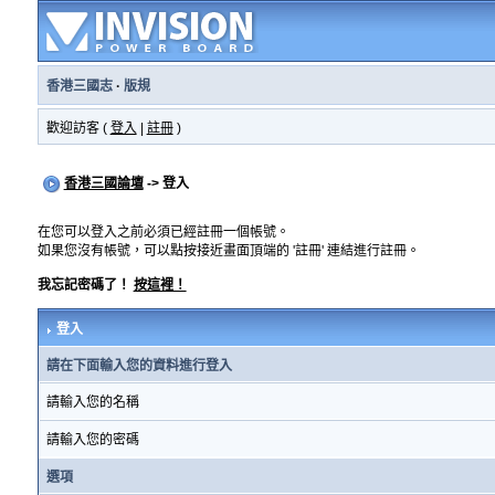
香港三國志
·
版規
歡迎訪客 (
登入
|
註冊
)
香港三國論壇
-> 登入
在您可以登入之前必須已經註冊一個帳號。
如果您沒有帳號，可以點按接近畫面頂端的 '註冊' 連結進行註冊。
我忘記密碼了！
按這裡！
登入
請在下面輸入您的資料進行登入
請輸入您的名稱
請輸入您的密碼
選項