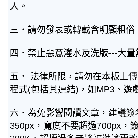
人。
三．請勿發表或轉載含明顯粗俗
四．禁止惡意灌水及洗版---大
五． 法律所限，請勿在本板上
程式(包括其連結)，如MP3、遊
六．為免影響閱讀文章，建議簽
350px，寬度不要超過700p