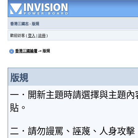
香港三國志
·
版規
歡迎訪客 (
登入
|
註冊
)
香港三國論壇
-> 版規
版規
一．開新主題時請選擇與主題內
貼。
二．請勿謾罵、誣蔑、人身攻擊