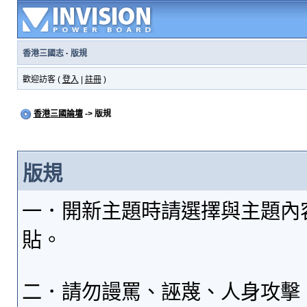
香港三國志
·
版規
歡迎訪客 (
登入
|
註冊
)
香港三國論壇
-> 版規
版規
一．開新主題時請選擇與主題內
貼。
二．請勿謾罵、誣蔑、人身攻擊