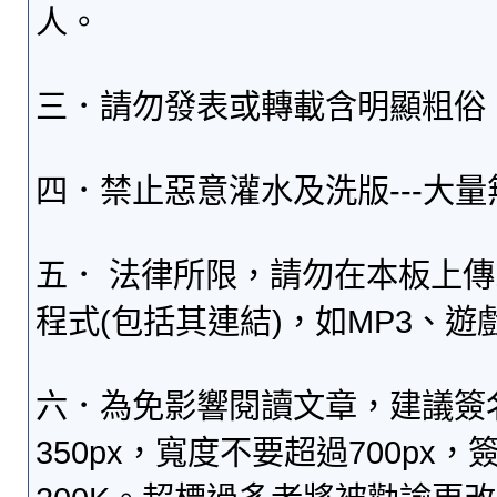
人。
三．請勿發表或轉載含明顯粗俗
四．禁止惡意灌水及洗版---大
五． 法律所限，請勿在本板上
程式(包括其連結)，如MP3、遊
六．為免影響閱讀文章，建議簽
350px，寬度不要超過700p