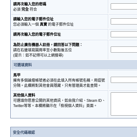
請再次輸入您的密碼
必須
完全
符合
請輸入您的電子郵件位址
您必須輸入一個
真實
的電子郵件位址
請再次輸入您的電子郵件位址
為防止廣告機器人註冊，請回答以下問題：
請在右邊填寫圓周率至小數點後五位
(提示：如不記得可以上網搜尋)
可選填資料
馬甲
擁有多個論壇帳號者必須在此填入所有帳號名稱，用逗號
分隔。此欄將對其他會員隱藏，只有管理員才能查閱。
其他個人資料
可選填你愿意公開的其他資訊，如自我介紹、Steam ID、
Twitter等等。本欄將顯示在「檢視個人資料」頁面。
安全代碼確認