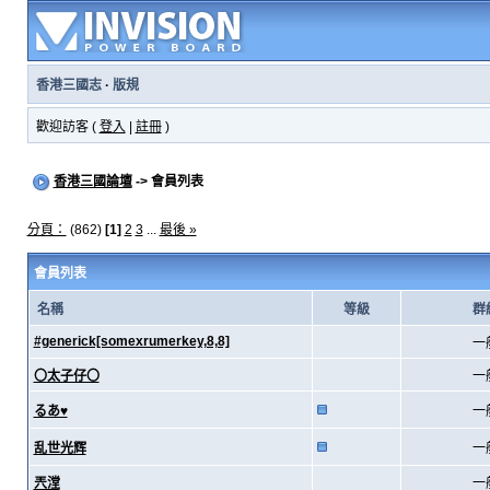
香港三國志
·
版規
歡迎訪客 (
登入
|
註冊
)
香港三國論壇
-> 會員列表
分頁：
(862)
[1]
2
3
...
最後 »
會員列表
名稱
等級
群
#generick[somexrumerkey,8,8]
一
〇太子仔〇
一
るあ♥
一
乱世光辉
一
兲漟
一