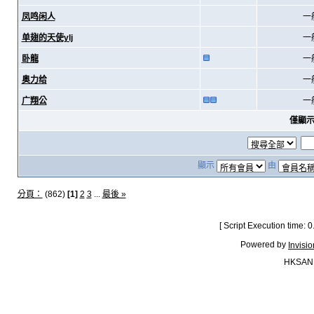
凤鸣闲人
一
单翅的天使ylj
一
卧龍
一
奥力给
一
广翔公
一
僅顯
顯示
由
分頁：
(862)
[1]
2
3
...
最後 »
[ Script Execution time:
Powered by
Invisi
HKSAN.