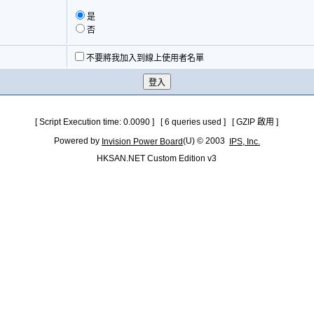
是
否
不要將我加入到線上使用者名單
[ Script Execution time: 0.0090 ] [ 6 queries used ] [ GZIP 啟用 ]
Powered by
(U) © 2003
Invision Power Board
IPS, Inc.
HKSAN.NET Custom Edition v3