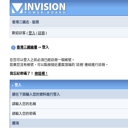
香港三國志
·
版規
歡迎訪客 (
登入
|
註冊
)
香港三國論壇
-> 登入
在您可以登入之前必須已經註冊一個帳號。
如果您沒有帳號，可以點按接近畫面頂端的 '註冊' 連結進行註冊。
我忘記密碼了！
按這裡！
登入
請在下面輸入您的資料進行登入
請輸入您的名稱
請輸入您的密碼
選項