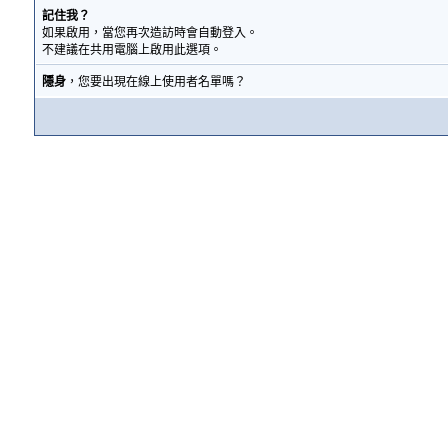
記住我？
如果啟用，當您再次造訪時會自動登入。
不建議在共用電腦上啟用此選項。
隱身
，您要出現在線上使用者名單嗎？